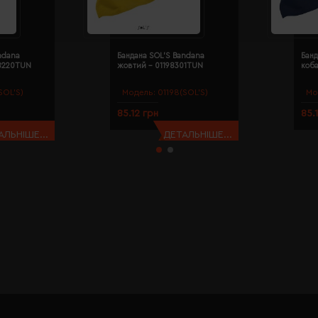
ndana
Бандана SOL'S Bandana
Банд
98220TUN
жовтий - 01198301TUN
коба
SOL’S)
Модель:
01198(SOL’S)
Мо
85.12 грн
85.
АЛЬНІШЕ...
ДЕТАЛЬНІШЕ...