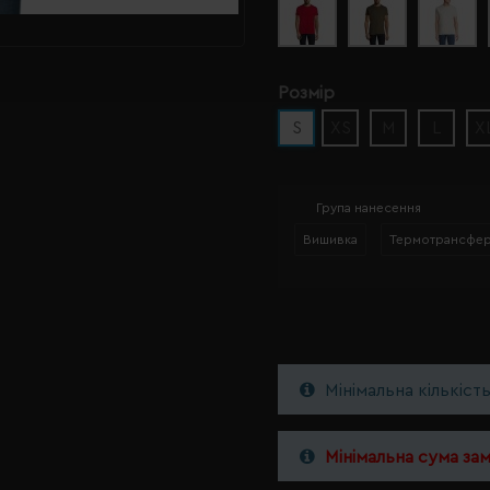
Розмір
S
XS
M
L
X
Група нанесення
Вишивка
Термотрансфе
Мінімальна кількіст
Мінімальна сума за