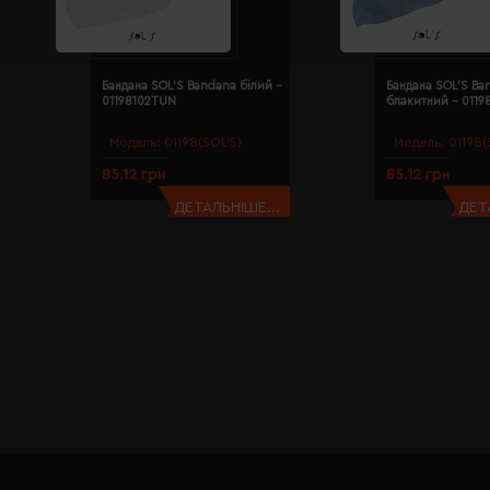
Бандана SOL'S Bandana білий -
Бандана SOL'S Ba
01198102TUN
блакитний - 011
Модель:
01198(SOL’S)
Модель:
01198(
85.12 грн
85.12 грн
ДЕТАЛЬНІШЕ...
ДЕТ