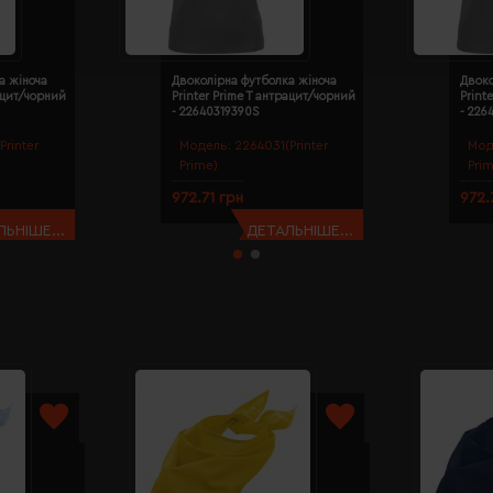
а жіноча
Двоколірна футболка жіноча
Двоко
рацит/чорний
Printer Prime T антрацит/чорний
Print
- 22640319390S
- 226
Printer
Модель:
2264031(Printer
Мод
Prime)
Pri
972.71 грн
972.
ЬНІШЕ...
ДЕТАЛЬНІШЕ...