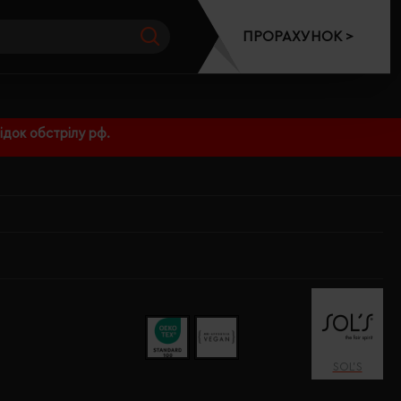
ПРОРАХУНОК >
док обстрілу рф.
SOL’S