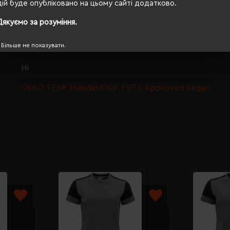
дій буде опубліковано на цьому сайті додатково.
70/50
Дякуємо за розуміння.
190 г/м²
Більше не показувати.
прямий
Ні
OEKO-TEX® Standard 100, PETA-Approved Vegan