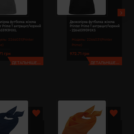
лірна футболка жіноча
Двоколірна футболка жіноча
er Prime T антрацит/чорний
Printer Prime T антрацит/чорний
40319390XL
- 22640319390XS
ель:
2264031(Printer
Модель:
2264031(Printer
me)
Prime)
71 грн
972.71 грн
ДЕТАЛЬНІШЕ...
ДЕТАЛЬНІШЕ...