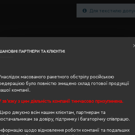
Для текстилю допус
ШАНОВНІ ПАРТНЕРИ ТА КЛІЄНТИ!
Унаслідок масованого ракетного обстрілу російською
S
федерацією було повністю знищено склад готової продукції
нашої компанії.
кобальт
У зв'язку з цим діяльність компанії тимчасово призупинена.
0.152
Щиро дякуємо всім нашим клієнтам, партнерам та
100% бавовна
постачальникам за довіру, підтримку і багаторічну співпрацю.
унісекс
Інформацію щодо відновлення роботи компанії та подальших