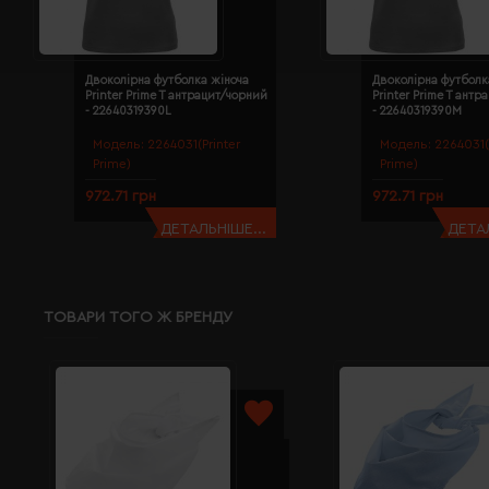
Двоколірна футболка жіноча
Двоколірна футболк
Printer Prime T антрацит/чорний
Printer Prime T ант
- 22640319390L
- 22640319390M
Модель:
2264031(Printer
Модель:
2264031(
Prime)
Prime)
972.71 грн
972.71 грн
ДЕТАЛЬНІШЕ...
ДЕТАЛ
ТОВАРИ ТОГО Ж БРЕНДУ