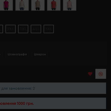
L
2XL
3XL
4XL
5XL
р
Шовкографія
Шеврон
ь для замовлення: 2
мовлення 1000 грн.