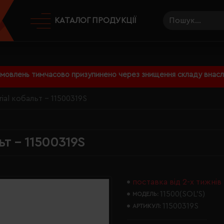
КАТАЛОГ ПРОДУКЦІЇ
амовлень тимчасово призупинено через знищення складу внаслі
ial кобальт - 11500319S
ьт - 11500319S
поставка від 2-х тижнів
11500(SOL’S)
МОДЕЛЬ:
11500319S
АРТИКУЛ: