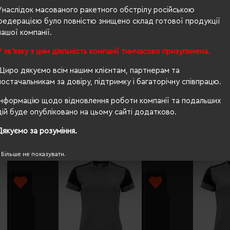
Унаслідок масованого ракетного обстрілу російською
160 г/м²
федерацією було повністю знищено склад готової продукції
нашої компанії.
прямий
У зв'язку з цим діяльність компанії тимчасово призупинена.
Ні
Щиро дякуємо всім нашим клієнтам, партнерам та
PETA-Approved Vegan
постачальникам за довіру, підтримку і багаторічну співпрацю.
Інформацію щодо відновлення роботи компанії та подальших
дій буде опубліковано на цьому сайті додатково.
Дякуємо за розуміння.
Більше не показувати.