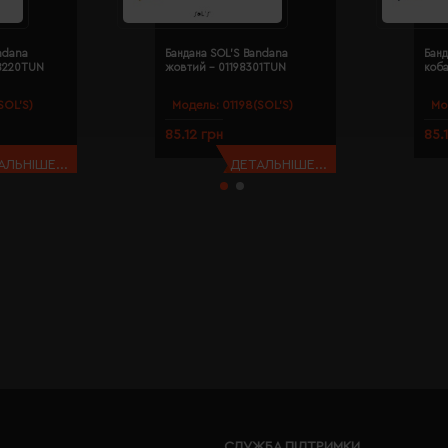
ndana
Бандана SOL'S Bandana
Банд
98220TUN
жовтий - 01198301TUN
коба
SOL’S)
Модель:
01198(SOL’S)
Мо
85.12 грн
85.
АЛЬНІШЕ...
ДЕТАЛЬНІШЕ...
СЛУЖБА ПІДТРИМКИ