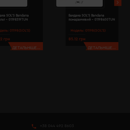
ана SOL'S Bandana
Бандана SOL'S Bandana
льт - 01198319TUN
помаранчевий - 01198400TUN
дель:
01198(SOL’S)
Модель:
01198(SOL’S)
12 грн
85.12 грн
ДЕТАЛЬНІШЕ...
ДЕТАЛЬНІШЕ...
+38 044 492 8603