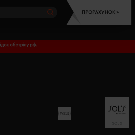
ПРОРАХУНОК >
док обстрілу рф.
SOL’S