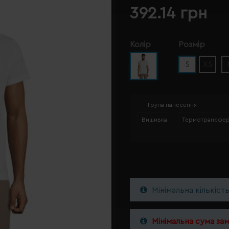
392.14 грн
Колір
Розмір
S
XS
Група нанесення
Вишивка
Термотрансфе
Мінімальна кількіст
Мінімальна сума за