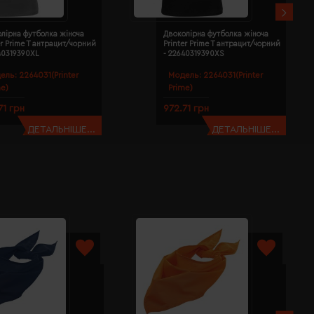
лірна футболка жіноча
Двоколірна футболка жіноча
er Prime T антрацит/чорний
Printer Prime T антрацит/чорний
40319390XL
- 22640319390XS
ель:
2264031(Printer
Модель:
2264031(Printer
me)
Prime)
71 грн
972.71 грн
ДЕТАЛЬНІШЕ...
ДЕТАЛЬНІШЕ...