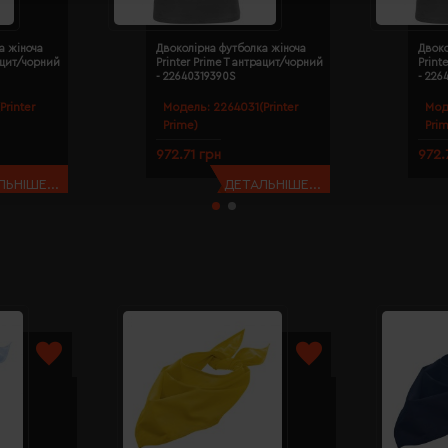
а жіноча
Двоколірна футболка жіноча
Двоко
рацит/чорний
Printer Prime T антрацит/чорний
Print
- 22640319390S
- 226
Printer
Модель:
2264031(Printer
Мод
Prime)
Pri
972.71 грн
972.
ЬНІШЕ...
ДЕТАЛЬНІШЕ...