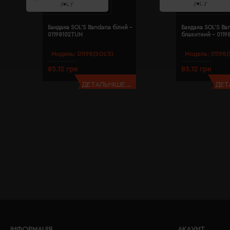
Бандана SOL'S Bandana білий -
Бандана SOL'S Ba
01198102TUN
блакитний - 011
Модель:
01198(SOL’S)
Модель:
01198(
85.12 грн
85.12 грн
ДЕТАЛЬНІШЕ...
ДЕТ
ІНФОРМАЦІЯ
АКАУНТ