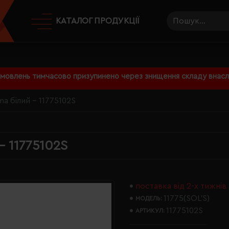
КАТАЛОГ ПРОДУКЦІЇ
амовлень тимчасово призупинено через знищення складу внаслі
a білий - 11775102S
- 11775102S
поставка від 2-х тижнів
11775(SOL’S)
МОДЕЛЬ:
11775102S
АРТИКУЛ: