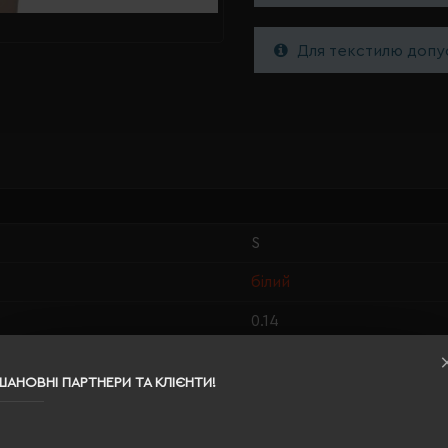
Для текстилю допус
S
білий
0.14
100% поліестер
ШАНОВНІ ПАРТНЕРИ ТА КЛІЄНТИ!
унісекс
70/50