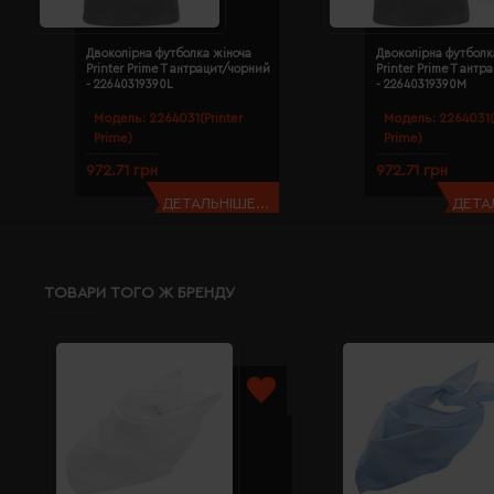
Двоколірна футболка жіноча
Двоколірна футболк
Printer Prime T антрацит/чорний
Printer Prime T ант
- 22640319390L
- 22640319390M
Модель:
2264031(Printer
Модель:
2264031(
Prime)
Prime)
972.71 грн
972.71 грн
ДЕТАЛЬНІШЕ...
ДЕТАЛ
ТОВАРИ ТОГО Ж БРЕНДУ