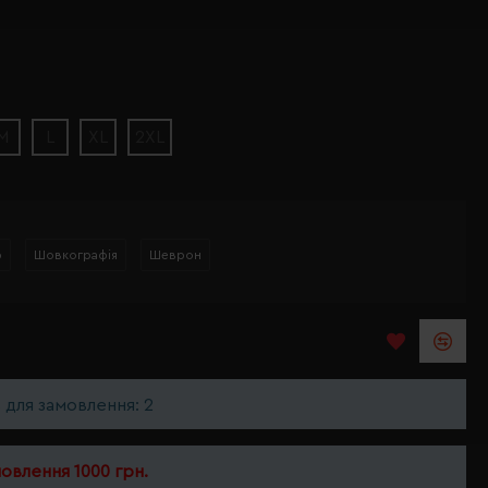
M
L
XL
2XL
р
Шовкографія
Шеврон
ь для замовлення: 2
мовлення 1000 грн.