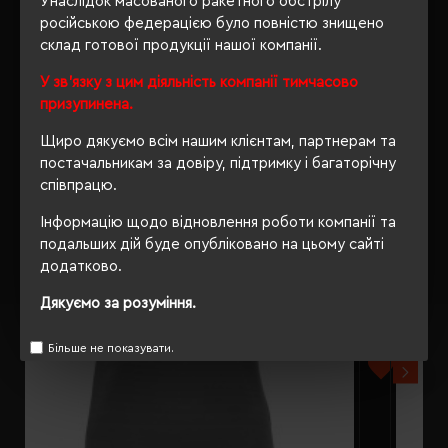
Унаслідок масованого ракетного обстрілу
російською федерацією було повністю знищено
склад готової продукції нашої компанії.
У зв'язку з цим діяльність компанії тимчасово
РЕКОМЕНДУЄМО
призупинена.
Щиро дякуємо всім нашим клієнтам, партнерам та
постачальникам за довіру, підтримку і багаторічну
співпрацю.
Інформацію щодо відновлення роботи компанії та
подальших дій буде опубліковано на цьому сайті
додатково.
Дякуємо за розуміння.
Більше не показувати.