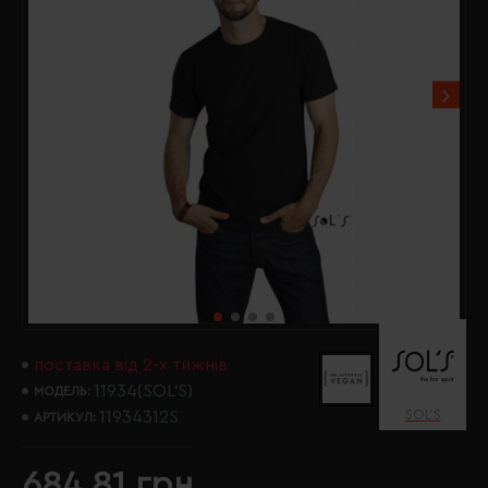
поставка від 2-х тижнів
11934(SOL’S)
МОДЕЛЬ:
SOL’S
11934312S
АРТИКУЛ:
684.81 грн