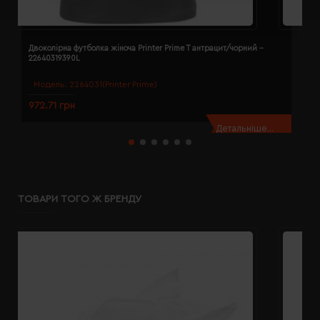
Двоколірна футболка жіноча Printer Prime T антрацит/чорний -
Д
22640319390L
2
Модель:
2264031(Printer Prime)
972.71 грн
9
Детальніше...
ТОВАРИ ТОГО Ж БРЕНДУ