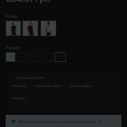
Колір
Розмір
S
M
L
XL
2XL
Група нанесення
Вишивка
Термотрансфер
Шовкографія
Шеврон
Мінімальна кількість для замовлення: 2