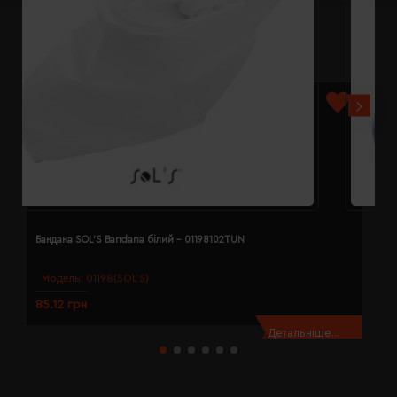
Бандана SOL'S Bandana білий - 01198102TUN
Б
Модель:
01198(SOL’S)
85.12 грн
8
Детальніше...