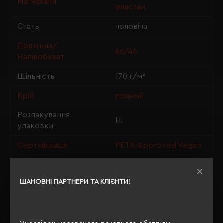
Матеріали
еластан
Стать
чоловіча
Довжина/
66/46
Напівобхват
Щільність
170 г/м²
Крій
прямий
Розпакування
Ні
упаковки
Сертифікація
PETA-Approved Vegan
ШАНОВНІ ПАРТНЕРИ ТА КЛІЄНТИ!
ОПИС
ВІДГУКИ