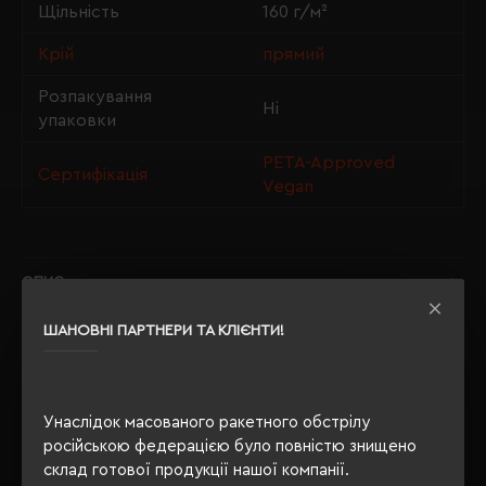
Щільність
160 г/м²
Крій
прямий
Розпакування
Ні
упаковки
PETA-Approved
Сертифікація
Vegan
ОПИС
ШАНОВНІ ПАРТНЕРИ ТА КЛІЄНТИ!
ВІДГУКИ
Унаслідок масованого ракетного обстрілу
російською федерацією було повністю знищено
РЕКОМЕНДУЄМО
склад готової продукції нашої компанії.