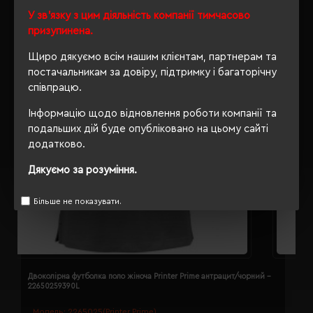
У зв'язку з цим діяльність компанії тимчасово
призупинена.
Щиро дякуємо всім нашим клієнтам, партнерам та
постачальникам за довіру, підтримку і багаторічну
співпрацю.
Інформацію щодо відновлення роботи компанії та
подальших дій буде опубліковано на цьому сайті
додатково.
Дякуємо за розуміння.
Більше не показувати.
Двоколірна футболка поло жіноча Printer Prime антрацит/чорний -
Д
22650259390L
2
Модель:
2265025(Printer Prime)