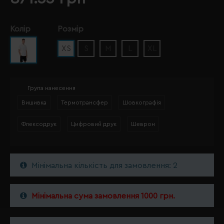
Колір
Розмір
XS
S
M
L
XL
Група нанесення
Вишивка
Термотрансфер
Шовкографія
Флексодрук
Цифровий друк
Шеврон
Мінімальна кількість для замовлення: 2
Мінімальна сума замовлення 1000 грн.