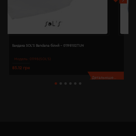
Бандана SOL'S Bandana білий - 01198102TUN
Б
Модель:
01198(SOL’S)
85.12 грн
8
Детальніше...