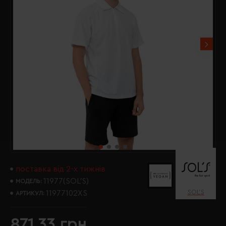
поставка від 2-х тижнів
11977(SOL’S)
МОДЕЛЬ:
SOL’S
11977102XS
АРТИКУЛ:
871.33 грн