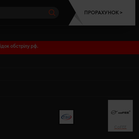
ПРОРАХУНОК >
док обстрілу рф.
CoFEE