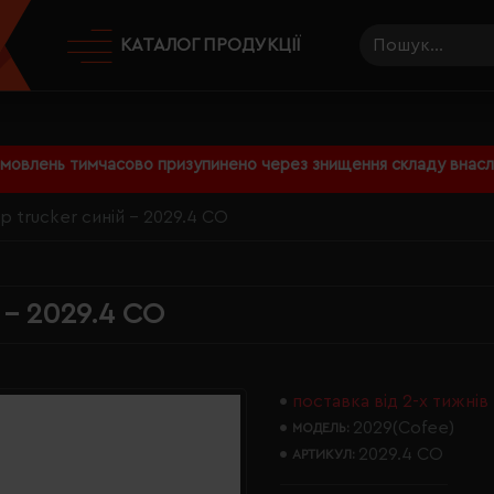
КАТАЛОГ ПРОДУКЦІЇ
амовлень тимчасово призупинено через знищення складу внаслі
p trucker синій - 2029.4 CO
 - 2029.4 CO
поставка від 2-х тижнів
2029(Cofee)
МОДЕЛЬ:
2029.4 CO
АРТИКУЛ: