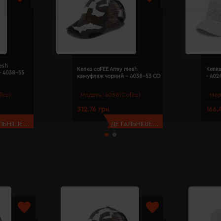
esh
Кепка coFEE Army mesh
Кепка
- 4038-55
камуфляж чорний - 4038-53 CO
- 402
fee)
Модель:
4038(Cofee)
Мод
312.76 грн
166.
ЬНІШЕ...
ДЕТАЛЬНІШЕ...