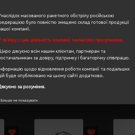
сітка
Унаслідок масованого ракетного обстрілу російською
федерацією було повністю знищено склад готової продукції
пластикова
нашої компанії.
5-клинка
У зв'язку з цим діяльність компанії тимчасово призупинена.
56-58 см
Щиро дякуємо всім нашим клієнтам, партнерам та
прямий
постачальникам за довіру, підтримку і багаторічну співпрацю.
Інформацію щодо відновлення роботи компанії та подальших
посилена передня панель
дій буде опубліковано на цьому сайті додатково.
Дякуємо за розуміння.
Більше не показувати.