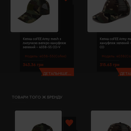
Кепка coFEE Army mesh з
Кепка coFEE Army m
липучкою велкро камуфляж
камуфляж зелений 
зелений - 4038-55 CO-V
CO
Модель:
4038-55(Cofee)
Модель:
4038(Co
343.36 грн
315.63 грн
ДЕТАЛЬНІШЕ...
ДЕТАЛ
ТОВАРИ ТОГО Ж БРЕНДУ