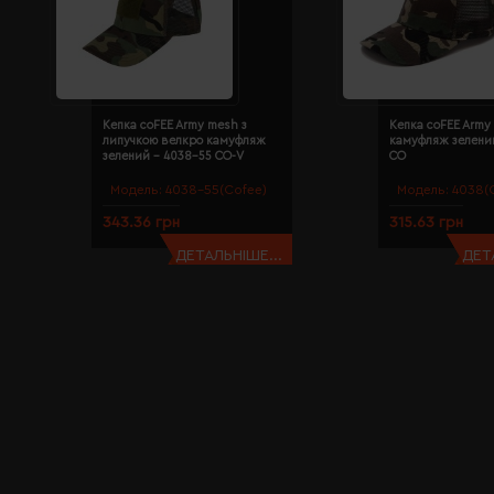
Кепка coFEE Army mesh з
Кепка coFEE Army
липучкою велкро камуфляж
камуфляж зелени
зелений - 4038-55 CO-V
CO
Модель:
4038-55(Cofee)
Модель:
4038(
343.36 грн
315.63 грн
ДЕТАЛЬНІШЕ...
ДЕТ