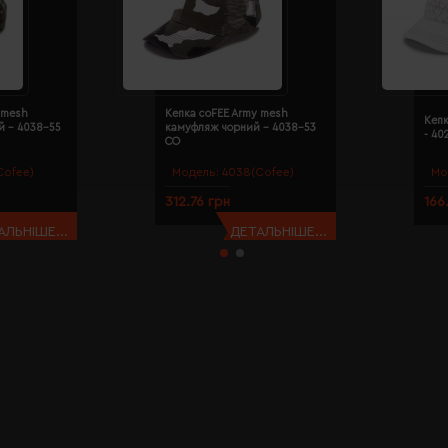
 mesh
Кепка coFEE Army mesh
Кепк
й - 4038-55
камуфляж чорний - 4038-53
- 40
CO
Cofee)
Модель:
4038(Cofee)
Мо
312.76 грн
166
АЛЬНІШЕ...
ДЕТАЛЬНІШЕ...