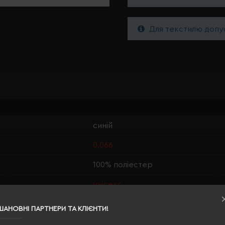
Для текстилю допус
синій
0.066
100% поліестер
унісекс
TZÚ
ШАНОВНІ ПАРТНЕРИ ТА КЛІЄНТИ!
стандартний