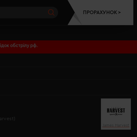
ПРОРАХУНОК >
док обстрілу рф.
arvest)
James Harvest