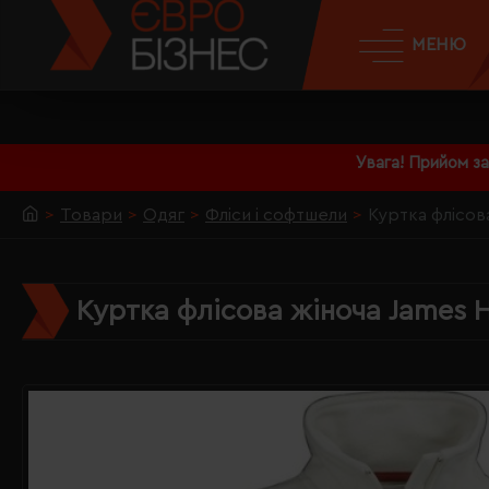
МЕНЮ
Увага! Прийом з
Товари
Одяг
Фліси і софтшели
Куртка флісова
Куртка флісова жіноча James H