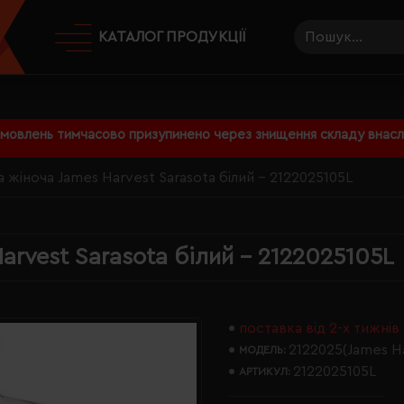
КАТАЛОГ ПРОДУКЦІЇ
амовлень тимчасово призупинено через знищення складу внаслі
 жіноча James Harvest Sarasota білий - 2122025105L
arvest Sarasota білий - 2122025105L
поставка від 2-х тижнів
2122025(James H
МОДЕЛЬ:
2122025105L
АРТИКУЛ: