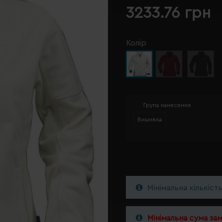
3233.76 грн
Колір
Група нанесення
Вишивка
Мінімальна кількіст
Мінімальна сума за