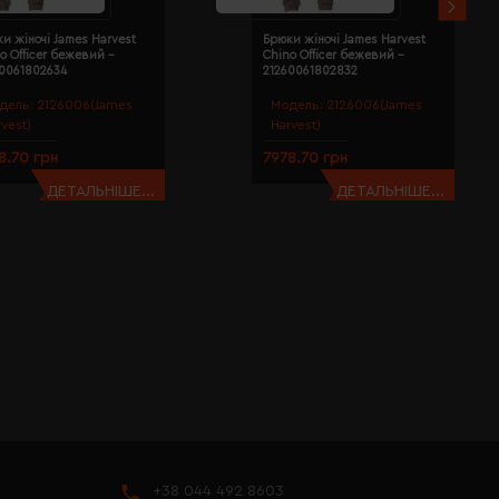
и жіночі James Harvest
Брюки жіночі James Harvest
o Officer бежевий -
Chino Officer бежевий -
60061802634
21260061802832
дель:
2126006(James
Модель:
2126006(James
rvest)
Harvest)
8.70 грн
7978.70 грн
ДЕТАЛЬНІШЕ...
ДЕТАЛЬНІШЕ...
+38 044 492 8603