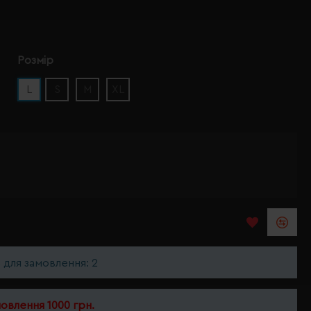
Розмір
L
S
M
XL
ь для замовлення: 2
мовлення 1000 грн.