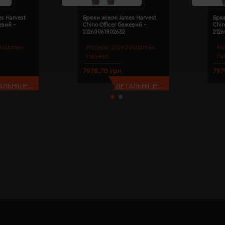
es Harvest
Брюки жіночі James Harvest
Брюк
евий -
Chino Officer бежевий -
Chin
21260061802632
212
06(James
Модель:
2126006(James
Мо
Harvest)
Ha
7978.70 грн
797
АЛЬНІШЕ...
ДЕТАЛЬНІШЕ...