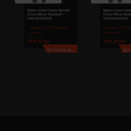
Брюки жіночі James Harvest
Брюки жіночі Jam
Chino Officer бежевий -
Chino Officer беж
21260061802532
21260061802534
Модель:
2126006(James
Модель:
21260
Harvest)
Harvest)
7978.70 грн
7978.70 грн
ДЕТАЛЬНІШЕ...
ДЕТ