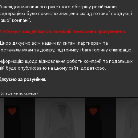
Унаслідок масованого ракетного обстрілу російською
350 г/м²
федерацією було повністю знищено склад готової продукції
нашої компанії.
п/е пакет
У зв'язку з цим діяльність компанії тимчасово призупинена.
приталений
Щиро дякуємо всім нашим клієнтам, партнерам та
так
постачальникам за довіру, підтримку і багаторічну співпрацю.
Інформацію щодо відновлення роботи компанії та подальших
дій буде опубліковано на цьому сайті додатково.
Дякуємо за розуміння.
Більше не показувати.