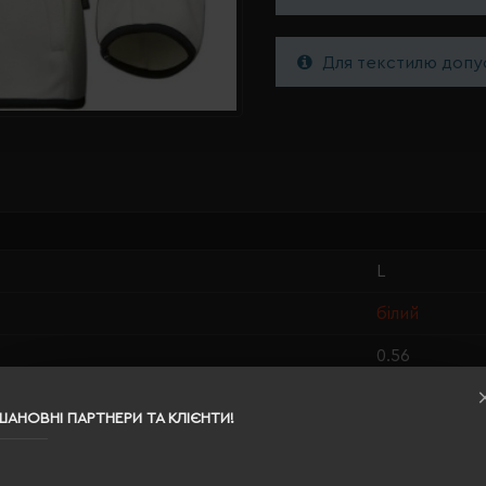
Для текстилю допус
L
білий
0.56
100% поліес
ШАНОВНІ ПАРТНЕРИ ТА КЛІЄНТИ!
жіноча
64/52