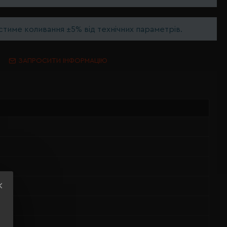
тиме коливання ±5% від технічних параметрів.
ЗАПРОСИТИ ІНФОРМАЦІЮ
тер