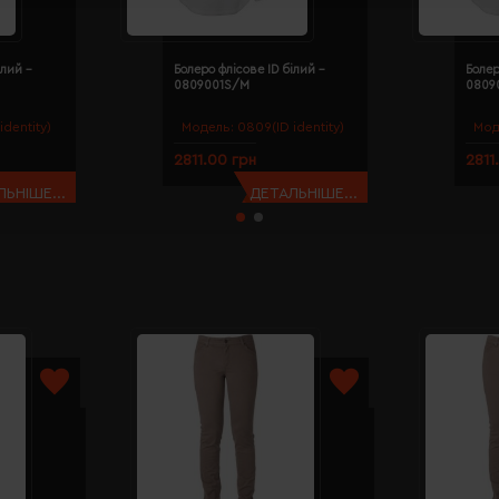
ілий -
Болеро флісове ID білий -
Болер
0809001S/M
0809
identity)
Модель:
0809(ID identity)
Мод
2811.00 грн
2811
ЬНІШЕ...
ДЕТАЛЬНІШЕ...