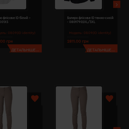
о флісове ID білий -
Болеро флісове ID темно-синій
001XS
- 08097902XL/3XL
ель:
0809(ID identity)
Модель:
0809(ID identity)
.00 грн
2811.00 грн
ДЕТАЛЬНІШЕ...
ДЕТАЛЬНІШЕ...