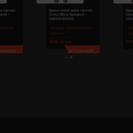
es Harvest
Брюки жіночі James Harvest
Брюк
евий -
Chino Officer бежевий -
Chin
21260061802632
212
06(James
Модель:
2126006(James
Мо
Harvest)
Ha
7978.70 грн
797
АЛЬНІШЕ...
ДЕТАЛЬНІШЕ...