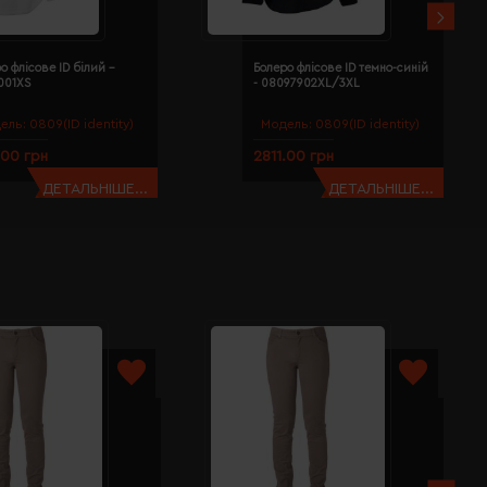
о флісове ID білий -
Болеро флісове ID темно-синій
001XS
- 08097902XL/3XL
ель:
0809(ID identity)
Модель:
0809(ID identity)
.00 грн
2811.00 грн
ДЕТАЛЬНІШЕ...
ДЕТАЛЬНІШЕ...