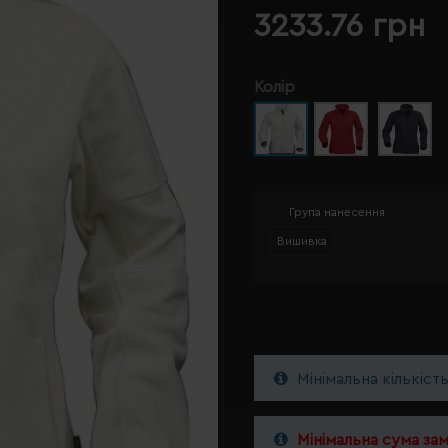
3233.76 грн
Колір
Група нанесення
Вишивка
Мінімальна кількіст
Мінімальна сума за