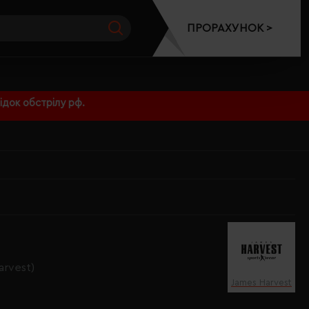
ПРОРАХУНОК >
док обстрілу рф.
arvest)
James Harvest