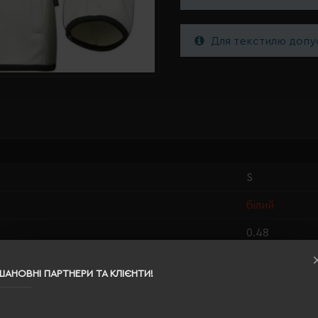
Для текстилю допус
S
білий
0.48
100% поліес
ШАНОВНІ ПАРТНЕРИ ТА КЛІЄНТИ!
жіноча
60/47