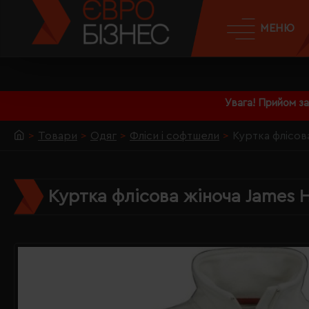
МЕНЮ
Увага! Прийом з
Товари
Одяг
Фліси і софтшели
Куртка флісова
Куртка флісова жіноча James H