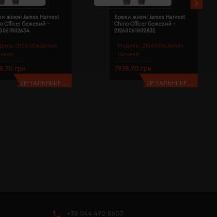
и жіночі James Harvest
Брюки жіночі James Harvest
o Officer бежевий -
Chino Officer бежевий -
60061802634
21260061802832
дель:
2126006(James
Модель:
2126006(James
rvest)
Harvest)
8.70 грн
7978.70 грн
ДЕТАЛЬНІШЕ...
ДЕТАЛЬНІШЕ...
+38 044 492 8603