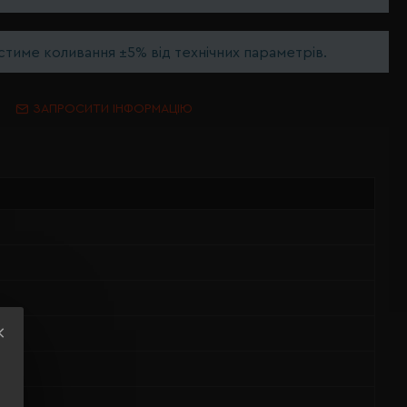
тиме коливання ±5% від технічних параметрів.
ЗАПРОСИТИ ІНФОРМАЦІЮ
тер