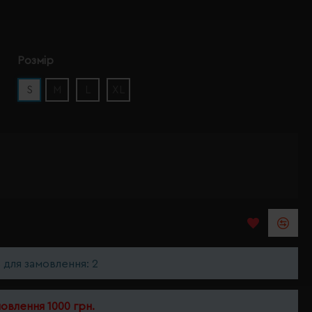
Розмір
S
M
L
XL
ь для замовлення: 2
мовлення 1000 грн.