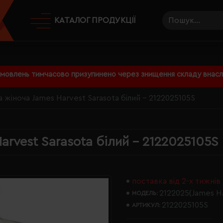
КАТАЛОГ ПРОДУКЦІЇ
амовлень тимчасово призупинено через знищення складу внаслі
 жіноча James Harvest Sarasota білий - 2122025105S
arvest Sarasota білий - 2122025105S
поставка від 2-х тижнів
2122025(James H
МОДЕЛЬ:
2122025105S
АРТИКУЛ: