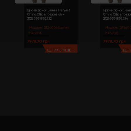
Брюки жіночі James Harvest
Брюки жіночі Jam
Chino Officer бежевий -
Chino Officer беж
21260061802532
21260061802534
Модель:
2126006(James
Модель:
21260
Harvest)
Harvest)
7978.70 грн
7978.70 грн
ДЕТАЛЬНІШЕ...
ДЕТ