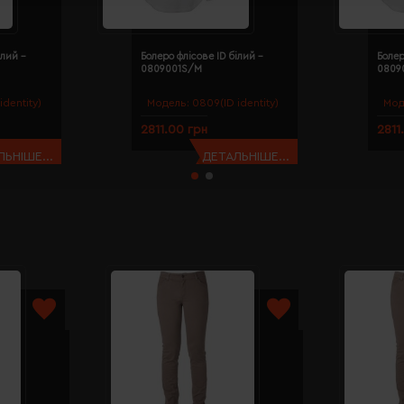
ілий -
Болеро флісове ID білий -
Болер
0809001S/M
0809
identity)
Модель:
0809(ID identity)
Мод
2811.00 грн
2811
ЬНІШЕ...
ДЕТАЛЬНІШЕ...