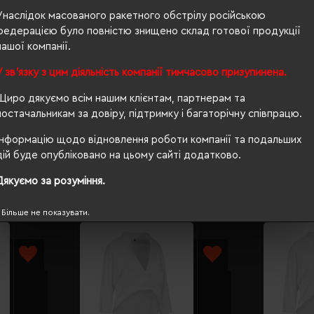
Унаслідок масованого ракетного обстрілу російською
350 г/м²
федерацією було повністю знищено склад готової продукції
нашої компанії.
п/е пакет
У зв'язку з цим діяльність компанії тимчасово призупинена.
приталений
Щиро дякуємо всім нашим клієнтам, партнерам та
так
постачальникам за довіру, підтримку і багаторічну співпрацю.
Інформацію щодо відновлення роботи компанії та подальших
дій буде опубліковано на цьому сайті додатково.
Дякуємо за розуміння.
Більше не показувати.