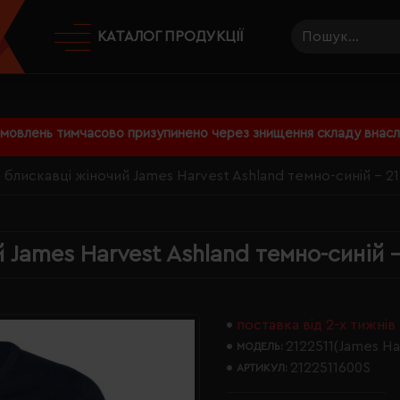
КАТАЛОГ ПРОДУКЦІЇ
амовлень тимчасово призупинено через знищення складу внаслі
 блискавці жіночий James Harvest Ashland темно-синій - 2
 James Harvest Ashland темно-синій 
поставка від 2-х тижнів
2122511(James Ha
МОДЕЛЬ:
2122511600S
АРТИКУЛ: