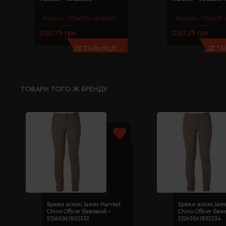
Модель:
0546(ID identity)
Модель:
0546(ID i
2157.75 грн
2157.75 грн
ДЕТАЛЬНІШЕ...
ДЕТАЛ
ТОВАРИ ТОГО Ж БРЕНДУ
Брюки жіночі James Harvest
Брюки жіночі Jam
Chino Officer бежевий -
Chino Officer беж
21260061802532
21260061802534