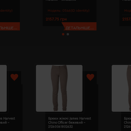
dentity)
Модель:
0546(ID identity)
Мод
2157.75 грн
2157
ЬНІШЕ...
ДЕТАЛЬНІШЕ...
es Harvest
Брюки жіночі James Harvest
Брюк
евий -
Chino Officer бежевий -
Chin
21260061802632
212