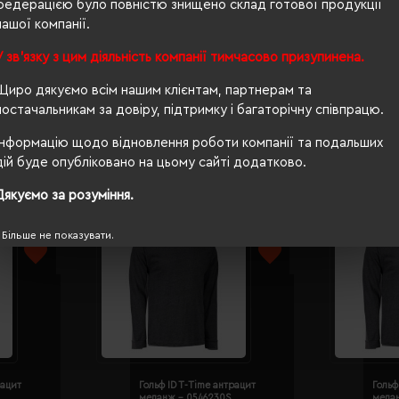
федерацією було повністю знищено склад готової продукції
нашої компанії.
OEKO-TEX® Standard 100
У зв'язку з цим діяльність компанії тимчасово призупинена.
ні
Щиро дякуємо всім нашим клієнтам, партнерам та
постачальникам за довіру, підтримку і багаторічну співпрацю.
Інформацію щодо відновлення роботи компанії та подальших
дій буде опубліковано на цьому сайті додатково.
Дякуємо за розуміння.
Більше не показувати.
рацит
Гольф ID T-Time антрацит
Гольф
меланж - 0546230S
мела