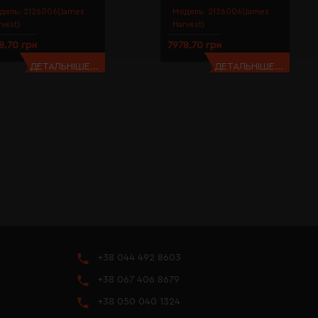
дель:
2126006(James
Модель:
2126006(James
rvest)
Harvest)
8.70 грн
7978.70 грн
ДЕТАЛЬНІШЕ...
ДЕТАЛЬНІШЕ...
+38 044 492 8603
+38 067 406 8679
+38 050 040 1324