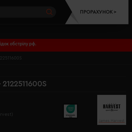
ПРОРАХУНОК >
док обстрілу рф.
122511600S
- 2122511600S
rvest)
James Harvest