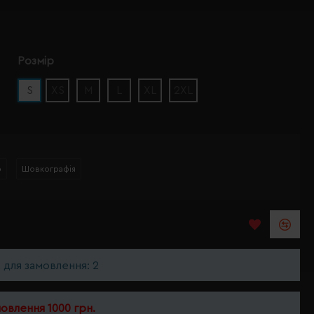
Розмір
S
XS
M
L
XL
2XL
р
Шовкографія
ь для замовлення: 2
мовлення 1000 грн.