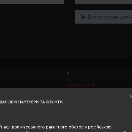
Для текстилю допус
S
темно-синій
100% органічна бавовна
ШАНОВНІ ПАРТНЕРИ ТА КЛІЄНТИ!
жіноча
60,5/43
Унаслідок масованого ракетного обстрілу російською
п/е пакет