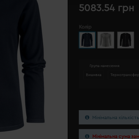
5083.54 грн
Колір
Група нанесення
Вишивка
Термотрансфе
Мінімальна кількіст
Мінімальна сума за