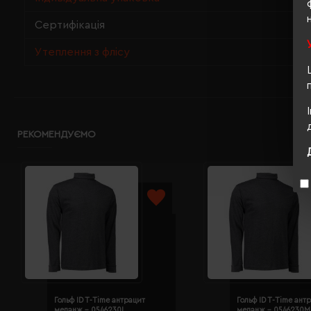
Сертифікація
Утеплення з флісу
РЕКОМЕНДУЄМО
Гольф ID T-Time антрацит
Гольф ID T-Time ант
меланж - 0546230L
меланж - 0546230M