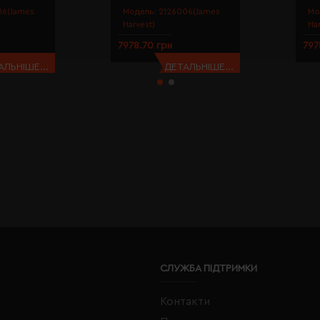
06(James
Модель:
2126006(James
Мо
Harvest)
Ha
7978.70 грн
797
АЛЬНІШЕ...
ДЕТАЛЬНІШЕ...
СЛУЖБА ПІДТРИМКИ
Контакти