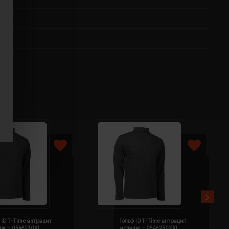
 ID T-Time антрацит
Гольф ID T-Time антрацит
нж - 0546230XL
меланж - 0546230XXL