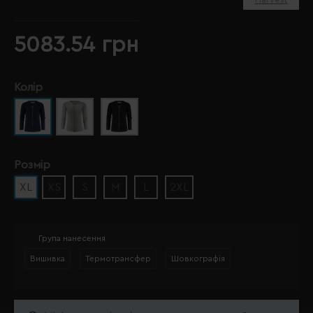
5083.54 грн
Колір
Розмір
XL
XS
S
M
L
2XL
Група нанесення
Вишивка
Термотрансфер
Шовкографія