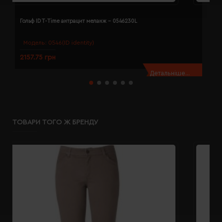
Гольф ID T-Time антрацит меланж - 0546230L
Г
Модель:
0546(ID identity)
2157.75 грн
2
Детальніше...
ТОВАРИ ТОГО Ж БРЕНДУ