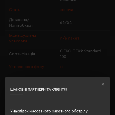
Стать
жіноча
Довжина/
66/54
Напівобхват
Індивідуальна
п/е пакет
упаковка
OEKO-TEX® Standard
Сертифікація
100
Утеплення з флісу
ні
ОПИС
ШАНОВНІ ПАРТНЕРИ ТА КЛІЄНТИ!
ВІДГУКИ
Унаслідок масованого ракетного обстрілу