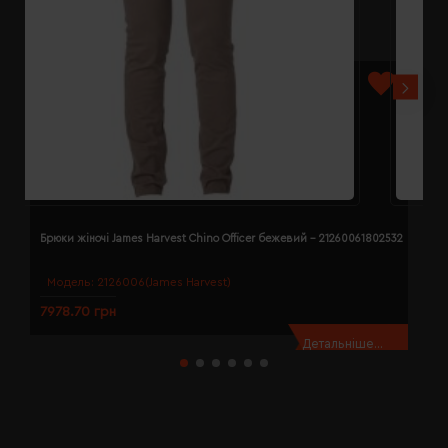
Брюки жіночі James Harvest Chino Officer бежевий - 21260061802532
Б
Модель:
2126006(James Harvest)
7978.70 грн
7
Детальніше...