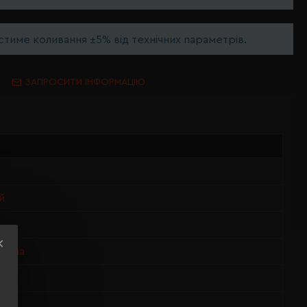
тиме коливання ±5% від технічних параметрів.
ЗАПРОСИТИ ІНФОРМАЦІЮ
й
вовна