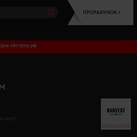
ПРОРАХУНОК >
док обстрілу рф.
0M
arvest)
James Harvest