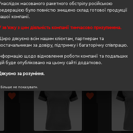
Унаслідок масованого ракетного обстрілу російською
федерацією було повністю знищено склад готової продукції
180 г/м²
нашої компанії.
п/е паке
У зв'язку з цим діяльність компанії тимчасово призупинена.
притале
Щиро дякуємо всім нашим клієнтам, партнерам та
постачальникам за довіру, підтримку і багаторічну співпрацю.
Інформацію щодо відновлення роботи компанії та подальших
дій буде опубліковано на цьому сайті додатково.
Дякуємо за розуміння.
Більше не показувати.