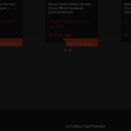
es Harvest
Брюки жіночі James Harvest
Брюк
евий -
Chino Officer бежевий -
Chin
21260061802632
212
06(James
Модель:
2126006(James
Мо
Harvest)
Ha
7978.70 грн
797
АЛЬНІШЕ...
ДЕТАЛЬНІШЕ...
СЛУЖБА ПІДТРИМКИ