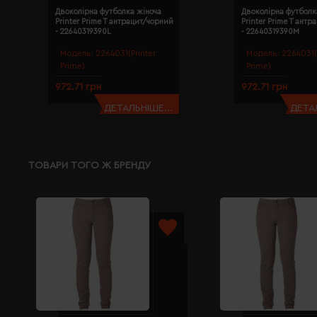
Двоколірна футболка жіноча
Двоколірна футболк
Printer Prime T антрацит/чорний
Printer Prime T ант
- 22640319390L
- 22640319390M
Модель:
2264031(Printer
Модель:
2264031(
Prime)
Prime)
972.71 грн
972.71 грн
ДЕТАЛЬНІШЕ...
ДЕТАЛ
ТОВАРИ ТОГО Ж БРЕНДУ