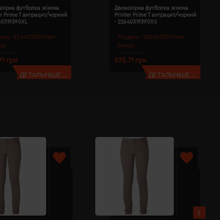
лірна футболка жіноча
Двоколірна футболка жіноча
er Prime T антрацит/чорний
Printer Prime T антрацит/чорний
40319390XL
- 22640319390XS
ель:
2264031(Printer
Модель:
2264031(Printer
me)
Prime)
71 грн
972.71 грн
ДЕТАЛЬНІШЕ...
ДЕТАЛЬНІШЕ...