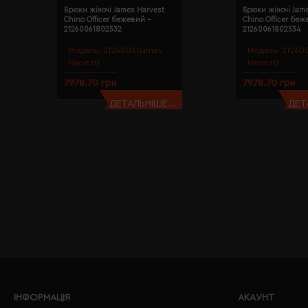
Брюки жіночі James Harvest
Брюки жіночі Jam
Chino Officer бежевий -
Chino Officer беж
21260061802532
21260061802534
Модель:
2126006(James
Модель:
21260
Harvest)
Harvest)
7978.70 грн
7978.70 грн
ДЕТАЛЬНІШЕ...
ДЕТ
ІНФОРМАЦІЯ
АКАУНТ