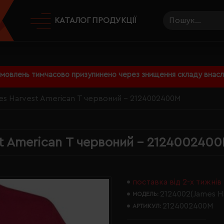
КАТАЛОГ ПРОДУКЦІЇ
амовлень тимчасово призупинено через знищення складу внаслі
es Harvest American Т червоний - 2124002400M
t American Т червоний - 212400240
поставка від 2-х тижнів
2124002(James H
МОДЕЛЬ:
2124002400M
АРТИКУЛ: