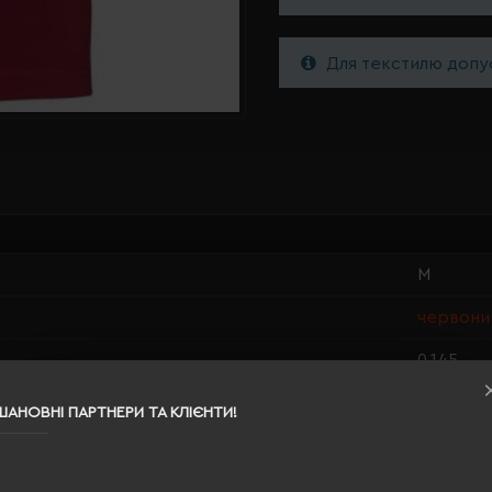
Для текстилю допус
M
червони
0.145
100% ба
ШАНОВНІ ПАРТНЕРИ ТА КЛІЄНТИ!
жіноча
63/48