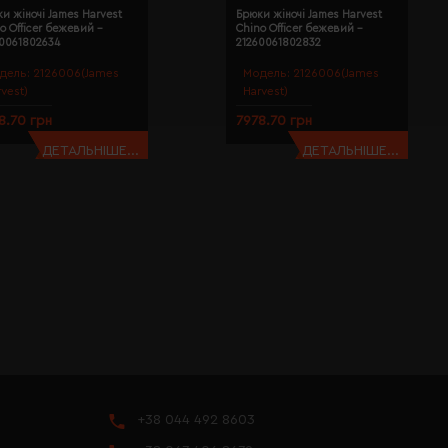
и жіночі James Harvest
Брюки жіночі James Harvest
o Officer бежевий -
Chino Officer бежевий -
60061802634
21260061802832
дель:
2126006(James
Модель:
2126006(James
rvest)
Harvest)
8.70 грн
7978.70 грн
ДЕТАЛЬНІШЕ...
ДЕТАЛЬНІШЕ...
+38 044 492 8603