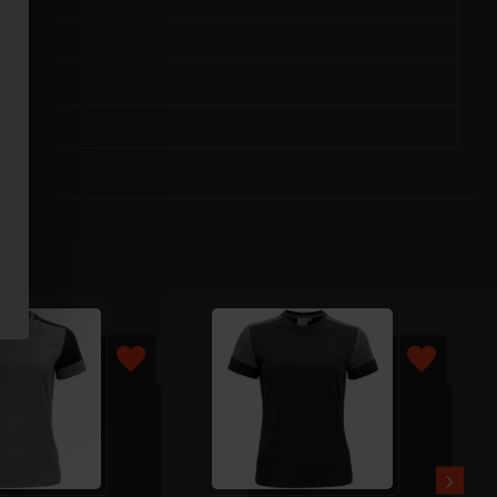
т
ний