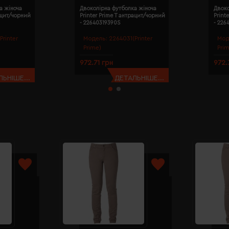
а жіноча
Двоколірна футболка жіноча
Двоко
рацит/чорний
Printer Prime T антрацит/чорний
Print
- 22640319390S
- 226
Printer
Модель:
2264031(Printer
Мод
Prime)
Pri
972.71 грн
972.
ЬНІШЕ...
ДЕТАЛЬНІШЕ...