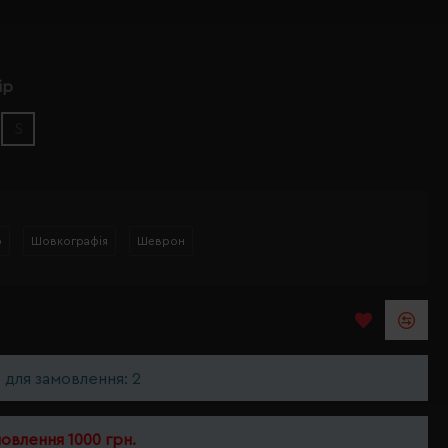
ір
S
р
Шовкографія
Шеврон
ь для замовлення: 2
мовлення 1000 грн.