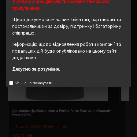
У зв'язку з цим діяльність компанії тимчасово
призупинена.
Щиро дякуємо всім нашим клієнтам, партнерам та
постачальникам за довіру, підтримку і багаторічну
співпрацю.
Інформацію щодо відновлення роботи компанії та
подальших дій буде опубліковано на цьому сайті
додатково.
Дякуємо за розуміння.
Більше не показувати.
Двоколірна футболка жіноча Printer Prime T антрацит/чорний -
Д
22640319390L
2
Модель:
2264031(Printer Prime)
972.71 грн
9