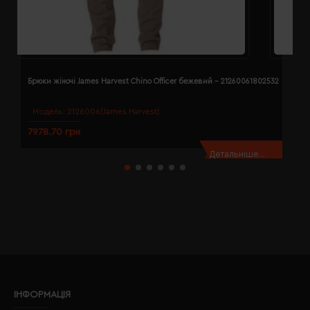
Брюки жіночі James Harvest Chino Officer бежевий - 21260061802532
Б
Модель:
2126006(James Harvest)
7978.70 грн
7
Детальніше...
ІНФОРМАЦІЯ