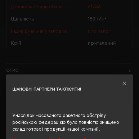
Довжина/Напівобхват
61/46
Щільність
180 г/м²
Індивідуальна упаковка
п/е пакет
Крій
приталений
ОПИС
ВІДГУКИ
ШАНОВНІ ПАРТНЕРИ ТА КЛІЄНТИ!
Унаслідок масованого ракетного обстрілу
РЕКОМЕНДУЄМО
російською федерацією було повністю знищено
склад готової продукції нашої компанії.