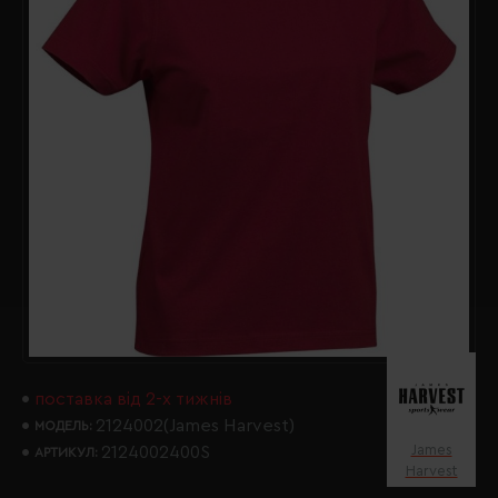
поставка від 2-х тижнів
2124002(James Harvest)
МОДЕЛЬ:
James
2124002400S
АРТИКУЛ:
Harvest