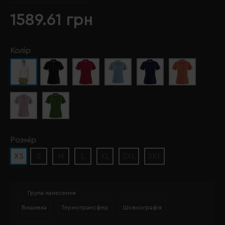
1589.61 грн
Колір
Розмір
XS
S
M
L
XL
2XL
3XL
Група нанесення
Вишивка
Термотрансфер
Шовкографія