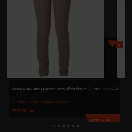
Брюки жіночі James Harvest Chino Officer бежевий - 21260061802532
Б
Модель:
2126006(James Harvest)
7978.70 грн
7
Детальніше...