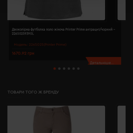
Двоколірна футболка поло жіноча Printer Prime антрацит/чорний -
Д
22650259390L
2
Модель:
2265025(Printer Prime)
1670.92 грн
1
Детальніше...
ТОВАРИ ТОГО Ж БРЕНДУ