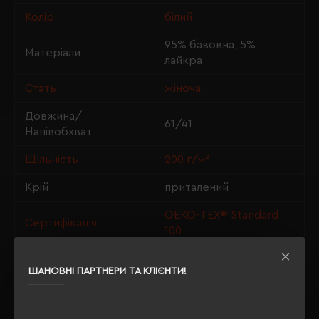
Колір
білий
95% бавовна, 5%
Матеріали
лайкра
Стать
жіноча
Довжина/
61/41
Напівобхват
Щільність
200 г/м²
Крій
приталений
OEKO-TEX® Standard
Сертифікація
100
ШАНОВНІ ПАРТНЕРИ ТА КЛІЄНТИ!
ОПИС