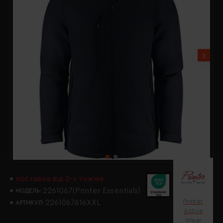
поставка від 2-х тижнів
2261067(Printer Essentials)
МОДЕЛЬ:
Printer
2261067616XXL
АРТИКУЛ:
Active
Wear