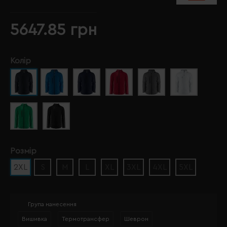
5647.85 грн
Колір
Розмір
2XL
S
M
L
XL
3XL
4XL
5XL
Група нанесення
Вишивка
Термотрансфер
Шеврон