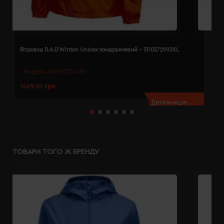
Вітровка D.A.D Winton Unisex помаранчевий - 1310272903XL
В
Модель:
131027(D.A.D)
1469.10 грн
1
Детальніше...
ТОВАРИ ТОГО Ж БРЕНДУ