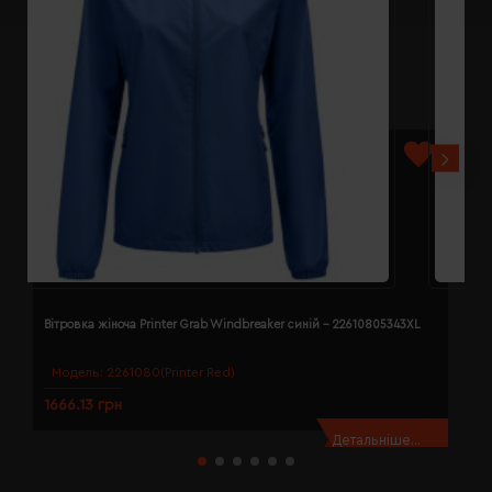
Вітровка жіноча Printer Grab Windbreaker синій - 22610805343XL
В
Модель:
2261080(Printer Red)
1666.13 грн
1
Детальніше...