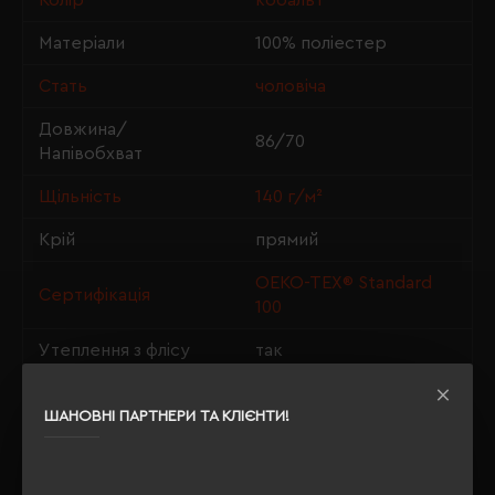
Колір
кобальт
Матеріали
100% поліестер
Стать
чоловіча
Довжина/
86/70
Напівобхват
Щільність
140 г/м²
Крій
прямий
OEKO-TEX® Standard
Сертифікація
100
Утеплення з флісу
так
ШАНОВНІ ПАРТНЕРИ ТА КЛІЄНТИ!
ОПИС