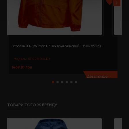
Вітровка D.A.D Winton Unisex помаранчевий - 1310272903XL
В
Модель:
131027(D.A.D)
1469.10 грн
1
Детальніше...
ТОВАРИ ТОГО Ж БРЕНДУ