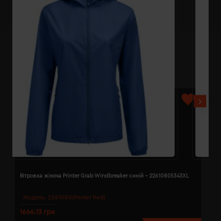
Вітровка жіноча Printer Grab Windbreaker синій - 22610805343XL
В
Модель:
2261080(Printer Red)
1666.13 грн
1