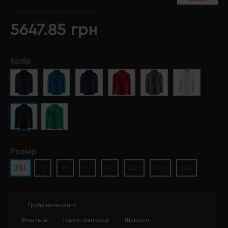
5647.85 грн
Колір
Розмір
2XL
S
M
L
XL
3XL
4XL
5XL
Група нанесення
Вишивка
Термотрансфер
Шеврон