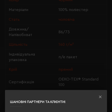
Колір
чорний
Матеріали
100% поліестер
Стать
чоловіча
Довжина/
86/73
Напівобхват
Щільність
140 г/м²
Індивідуальна
п/е пакет
упаковка
Крій
прямий
OEKO-TEX® Standard
Сертифікація
100
Утеплення з флісу
так
ШАНОВНІ ПАРТНЕРИ ТА КЛІЄНТИ!