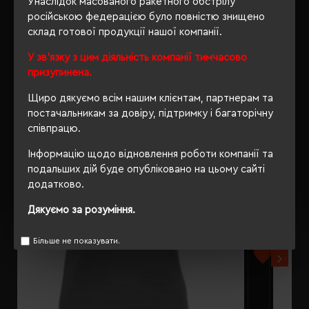
Унаслідок масованого ракетного обстрілу
російською федерацією було повністю знищено
склад готової продукції нашої компанії.
У зв'язку з цим діяльність компанії тимчасово
РЕКОМЕНДУЄМО
призупинена.
Щиро дякуємо всім нашим клієнтам, партнерам та
постачальникам за довіру, підтримку і багаторічну
співпрацю.
Інформацію щодо відновлення роботи компанії та
подальших дій буде опубліковано на цьому сайті
додатково.
Дякуємо за розуміння.
Більше не показувати.