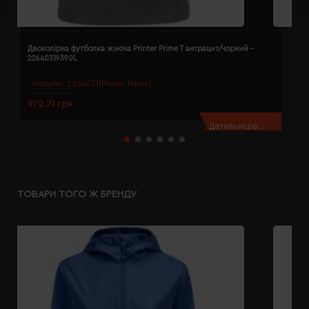
Двоколірна футболка жіноча Printer Prime T антрацит/чорний -
Д
22640319390L
2
Модель:
2264031(Printer Prime)
972.71 грн
9
Детальніше...
ТОВАРИ ТОГО Ж БРЕНДУ