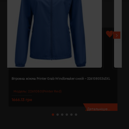
Вітровка жіноча Printer Grab Windbreaker синій - 22610805343XL
В
Модель:
2261080(Printer Red)
1666.13 грн
1
Детальніше...