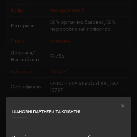
Колір
помаранчевий
50% органічна бавовна, 50%
Матеріали
перероблений поліестер
Стать
чоловіча
Довжина/
74/56
Напівобхват
Щільність
180 г/м²
OEKO-TEX® Standard 100, ISO
Сертифікація
15797
ШАНОВНІ ПАРТНЕРИ ТА КЛІЄНТИ!
ОПИС
ВІДГУКИ