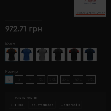
Printer Active Wear
972.71 грн
Колір
Розмір
L
S
M
XL
2XL
3XL
4XL
5XL
Група нанесення
Вишивка
Термотрансфер
Шовкографія