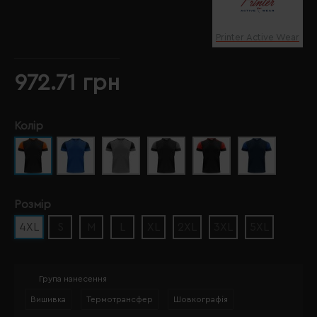
Printer Active Wear
972.71 грн
Колір
Розмір
4XL
S
M
L
XL
2XL
3XL
5XL
Група нанесення
Вишивка
Термотрансфер
Шовкографія