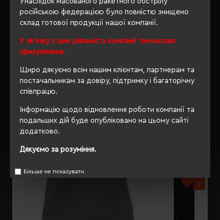
Унаслідок масованого ракетного обстрілу
російською федерацією було повністю знищено
склад готової продукції нашої компанії.
У зв'язку з цим діяльність компанії тимчасово
РЕКОМЕНДУЄМО
призупинена.
Щиро дякуємо всім нашим клієнтам, партнерам та
постачальникам за довіру, підтримку і багаторічну
співпрацю.
Інформацію щодо відновлення роботи компанії та
подальших дій буде опубліковано на цьому сайті
додатково.
Дякуємо за розуміння.
Більше не показувати.