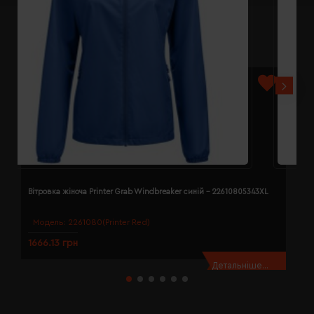
Вітровка жіноча Printer Grab Windbreaker синій - 22610805343XL
В
Модель:
2261080(Printer Red)
1666.13 грн
1
Детальніше...