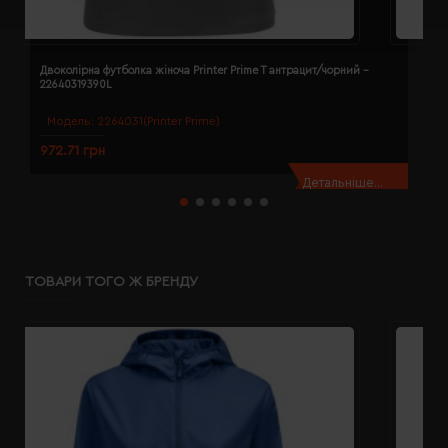
Двоколірна футболка жіноча Printer Prime T антрацит/чорний -
Д
22640319390L
2
Модель:
2264031(Printer Prime)
972.71 грн
9
Детальніше...
ТОВАРИ ТОГО Ж БРЕНДУ