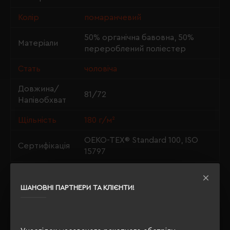
Колір
помаранчевий
50% органічна бавовна, 50%
Матеріали
перероблений поліестер
Стать
чоловіча
Довжина/
81/72
Напівобхват
Щільність
180 г/м²
OEKO-TEX® Standard 100, ISO
Сертифікація
15797
ШАНОВНІ ПАРТНЕРИ ТА КЛІЄНТИ!
ОПИС
ВІДГУКИ