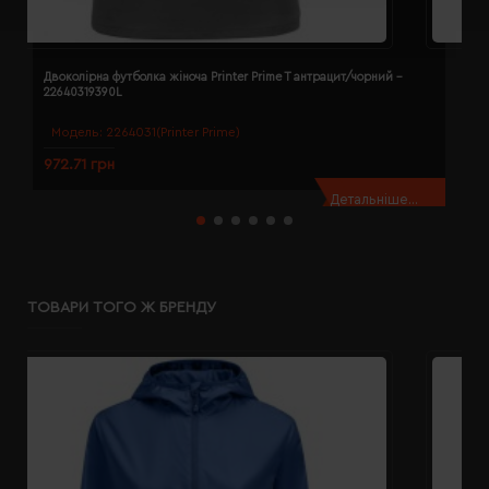
Двоколірна футболка жіноча Printer Prime T антрацит/чорний -
Д
22640319390L
2
Модель:
2264031(Printer Prime)
972.71 грн
9
Детальніше...
ТОВАРИ ТОГО Ж БРЕНДУ