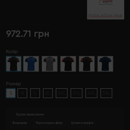
Printer Active Wear
972.71 грн
Колір
Розмір
S
M
L
XL
2XL
3XL
4XL
5XL
Група нанесення
Вишивка
Термотрансфер
Шовкографія