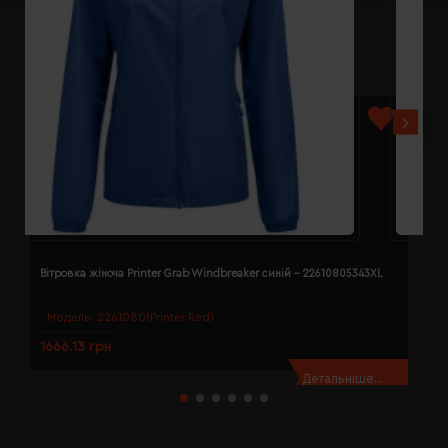
Вітровка жіноча Printer Grab Windbreaker синій - 22610805343XL
В
Модель:
2261080(Printer Red)
1666.13 грн
1
Детальніше...