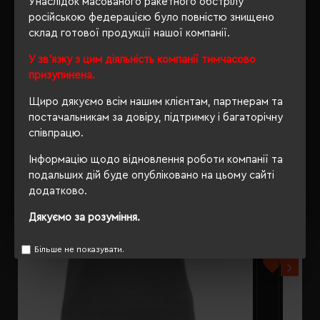
Унаслідок масованого ракетного обстрілу
російською федерацією було повністю знищено
склад готової продукції нашої компанії.
У зв'язку з цим діяльність компанії тимчасово
РЕКОМЕНДУЄМО
призупинена.
Щиро дякуємо всім нашим клієнтам, партнерам та
постачальникам за довіру, підтримку і багаторічну
співпрацю.
Інформацію щодо відновлення роботи компанії та
подальших дій буде опубліковано на цьому сайті
додатково.
Дякуємо за розуміння.
Більше не показувати.