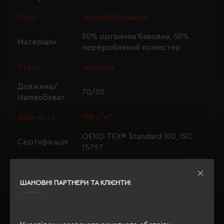
Колір
чорний/антрацит
50% органічна бавовна, 50%
Матеріали
перероблений поліестер
Стать
чоловіча
Довжина/
70/50
Напівобхват
Щільність
180 г/м²
OEKO-TEX® Standard 100, ISO
Сертифікація
15797
ШАНОВНІ ПАРТНЕРИ ТА КЛІЄНТИ!
ОПИС
ВІДГУКИ