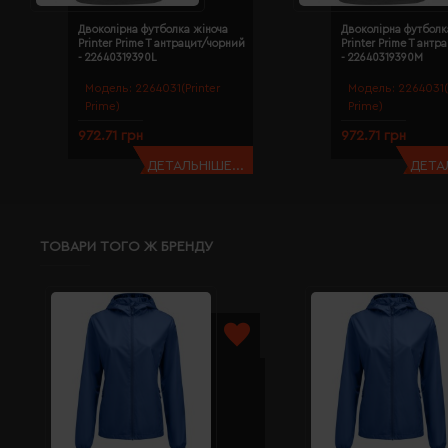
Двоколірна футболка жіноча
Двоколірна футболк
Printer Prime T антрацит/чорний
Printer Prime T ант
- 22640319390L
- 22640319390M
Модель:
2264031(Printer
Модель:
2264031(
Prime)
Prime)
972.71 грн
972.71 грн
ДЕТАЛЬНІШЕ...
ДЕТАЛ
ТОВАРИ ТОГО Ж БРЕНДУ