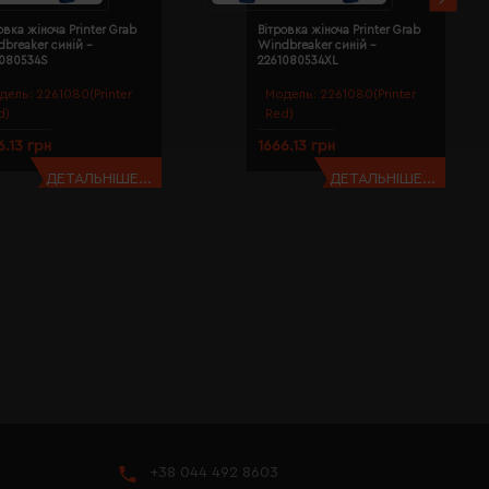
овка жіноча Printer Grab
Вітровка жіноча Printer Grab
breaker синій -
Windbreaker синій -
1080534S
2261080534XL
дель:
2261080(Printer
Модель:
2261080(Printer
d)
Red)
6.13 грн
1666.13 грн
ДЕТАЛЬНІШЕ...
ДЕТАЛЬНІШЕ...
+38 044 492 8603