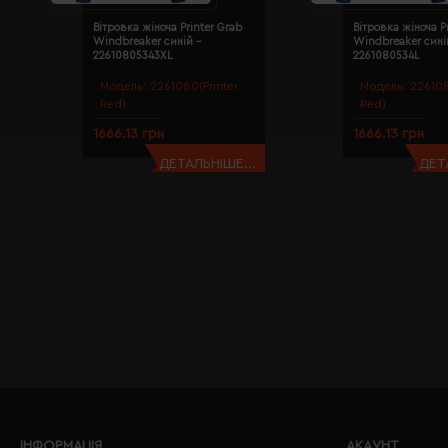
Вітровка жіноча Printer Grab
Вітровка жіноча P
Windbreaker синій -
Windbreaker сині
22610805343XL
2261080534L
Модель:
2261080(Printer
Модель:
226108
Red)
Red)
1666.13 грн
1666.13 грн
ДЕТАЛЬНІШЕ...
ДЕТ
ІНФОРМАЦІЯ
АКАУНТ