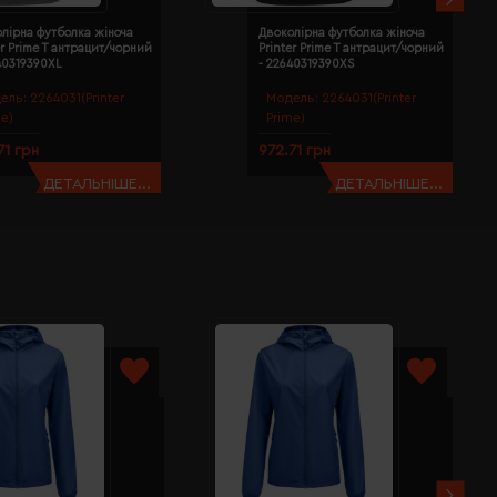
лірна футболка жіноча
Двоколірна футболка жіноча
er Prime T антрацит/чорний
Printer Prime T антрацит/чорний
40319390XL
- 22640319390XS
ель:
2264031(Printer
Модель:
2264031(Printer
me)
Prime)
71 грн
972.71 грн
ДЕТАЛЬНІШЕ...
ДЕТАЛЬНІШЕ...