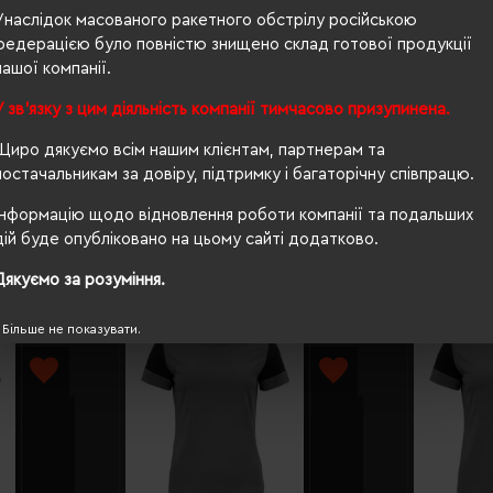
чоловіча
Унаслідок масованого ракетного обстрілу російською
федерацією було повністю знищено склад готової продукції
70/50
нашої компанії.
180 г/м²
У зв'язку з цим діяльність компанії тимчасово призупинена.
OEKO-TEX® Standard 100, ISO 15797
Щиро дякуємо всім нашим клієнтам, партнерам та
постачальникам за довіру, підтримку і багаторічну співпрацю.
Інформацію щодо відновлення роботи компанії та подальших
дій буде опубліковано на цьому сайті додатково.
Дякуємо за розуміння.
Більше не показувати.