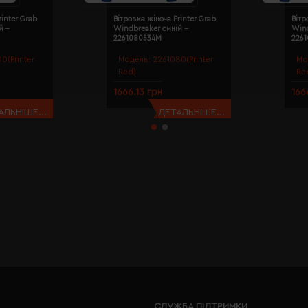
rinter Grab
Вітровка жіноча Printer Grab
Вітр
й -
Windbreaker синій -
Wind
2261080534M
226
0(Printer
Модель:
2261080(Printer
Мо
Red)
Re
1666.13 грн
166
АЛЬНІШЕ...
ДЕТАЛЬНІШЕ...
СЛУЖБА ПІДТРИМКИ