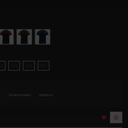
XL
3XL
4XL
5XL
р
Шовкографія
Шеврон