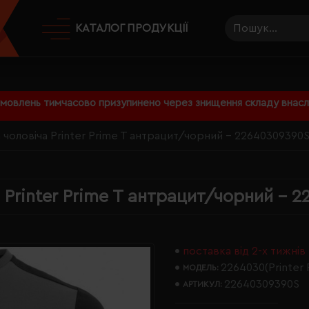
КАТАЛОГ ПРОДУКЦІЇ
амовлень тимчасово призупинено через знищення складу внаслі
чоловіча Printer Prime T антрацит/чорний - 22640309390
 Printer Prime T антрацит/чорний - 
поставка від 2-х тижнів
2264030(Printer 
МОДЕЛЬ:
22640309390S
АРТИКУЛ: