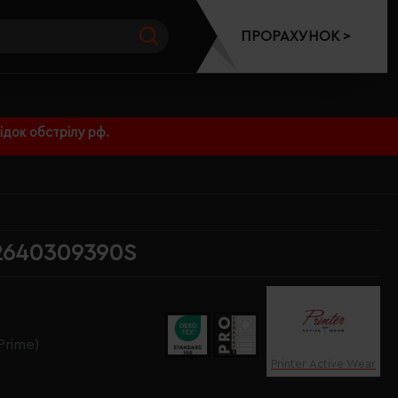
ПРОРАХУНОК >
док обстрілу рф.
S
22640309390S
Prime)
Printer Active Wear