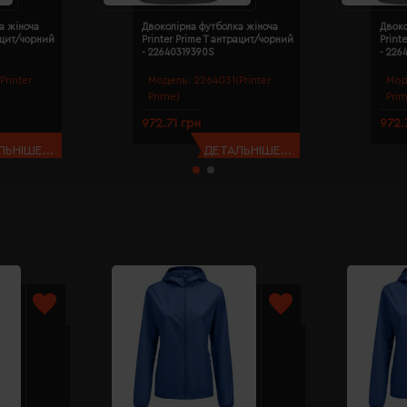
а жіноча
Двоколірна футболка жіноча
Двоко
рацит/чорний
Printer Prime T антрацит/чорний
Print
- 22640319390S
- 226
Printer
Модель:
2264031(Printer
Мод
Prime)
Pri
972.71 грн
972.
ЬНІШЕ...
ДЕТАЛЬНІШЕ...