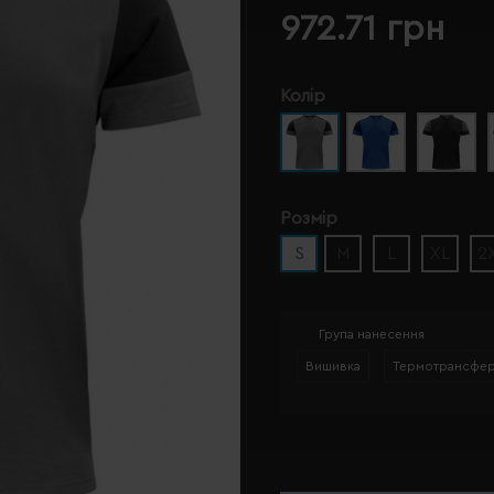
972.71 грн
Колір
Розмір
S
M
L
XL
2
Група нанесення
Вишивка
Термотрансфе