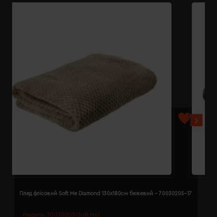
Плед флісовий Soft Me Diamond 130х180см бежевий - 70030205-17
П
Модель:
70030205(Soft Me)