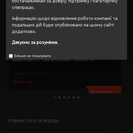
постачальникам за довіру, підтримку і багаторічну
співпрацю.
Інформацію щодо відновлення роботи компанії та
подальших дій буде опубліковано на цьому сайті
додатково.
Дякуємо за розуміння.
Більше не показувати.
Рюкзак-мішок ATF Come натуральний - 04334101TUN
Р
Модель:
04334(ATF)
732.64 грн
9
Детальніше...
ТОВАРИ ТОГО Ж БРЕНДУ