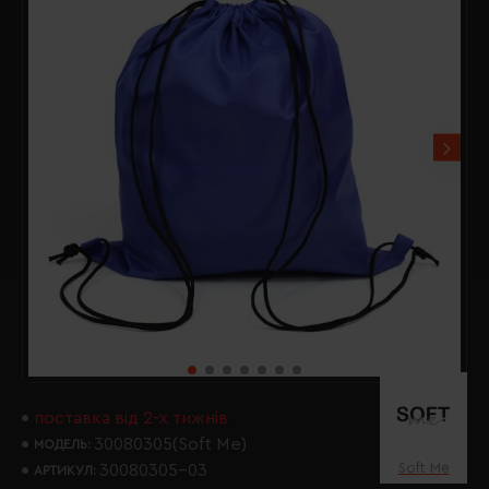
поставка від 2-х тижнів
30080305(Soft Me)
МОДЕЛЬ:
Soft Me
30080305-03
АРТИКУЛ: