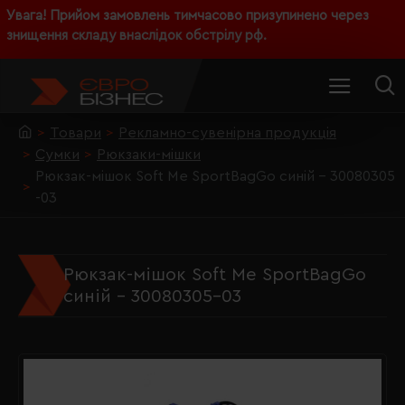
Увага! Прийом замовлень тимчасово призупинено через
знищення складу внаслідок обстрілу рф.
Товари
Рекламно-сувенірна продукція
Сумки
Рюкзаки-мішки
Рюкзак-мішок Soft Me SportBagGo синій - 30080305
-03
Рюкзак-мішок Soft Me SportBagGo
синій - 30080305-03