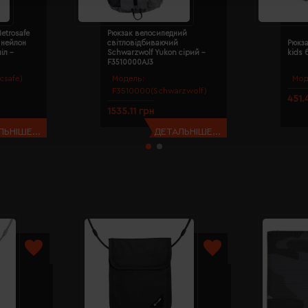
etrosafe
Рюкзак велосипедний
 нейлон
світловідбиваючий
Рюкза
іл -
Schwarzwolf Yukon сірий -
kids 
F3510000AJ3
csafe)
Модель:
Мод
F3510000(Schwarzwolf)
451.
1535.11 грн
ЬНІШЕ...
ДЕТАЛЬНІШЕ...