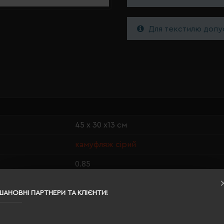
Для текстилю допус
45 х 30 х13 см
камуфляж сірий
0.85
100% перероблений поліестер
ШАНОВНІ ПАРТНЕРИ ТА КЛІЄНТИ!
20
750 г/м²