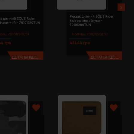
Рюкзак дитячий SOL'S Rider
к дитячий SOL'S Rider
kids зелене яблуко -
блакитний - 70101220TUN
70101280TUN
ель:
70101(SOL’S)
Модель:
70101(SOL’S)
44 грн
451.44 грн
ДЕТАЛЬНІШЕ...
ДЕТАЛЬНІШЕ...