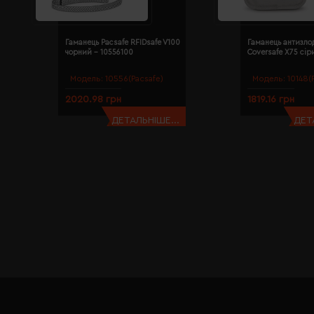
Гаманець Pacsafe RFIDsafe V100
Гаманець антизлод
чорний - 10556100
Coversafe X75 сір
Модель:
10556(Pacsafe)
Модель:
10148(
2020.98 грн
1819.16 грн
ДЕТАЛЬНІШЕ...
ДЕТ