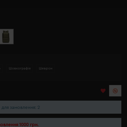
р
Шовкографія
Шеврон
ь для замовлення: 2
мовлення 1000 грн.