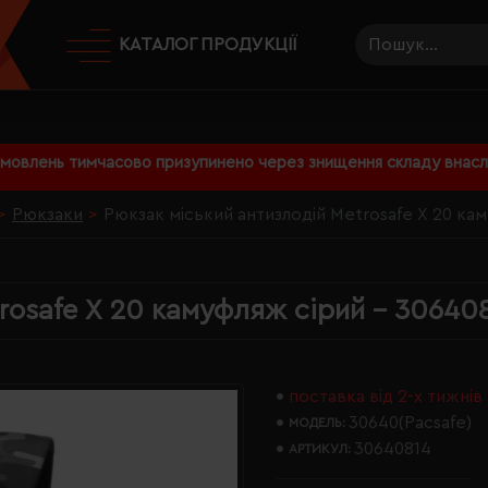
КАТАЛОГ ПРОДУКЦІЇ
амовлень тимчасово призупинено через знищення складу внаслі
Рюкзаки
Рюкзак міський антизлодій Metrosafe X 20 ка
rosafe X 20 камуфляж сірий - 30640
поставка від 2-х тижнів
30640(Pacsafe)
МОДЕЛЬ:
30640814
АРТИКУЛ: