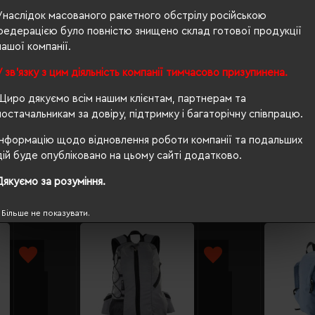
Унаслідок масованого ракетного обстрілу російською
п/е пакет
федерацією було повністю знищено склад готової продукції
нашої компанії.
16"
У зв'язку з цим діяльність компанії тимчасово призупинена.
6
Щиро дякуємо всім нашим клієнтам, партнерам та
запатентований захист, PFC free
постачальникам за довіру, підтримку і багаторічну співпрацю.
Інформацію щодо відновлення роботи компанії та подальших
дій буде опубліковано на цьому сайті додатково.
Дякуємо за розуміння.
Більше не показувати.