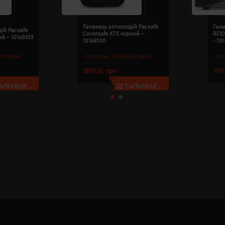
Гаманець антизлодій Pacsafe
Гама
ій Pacsafe
Coversafe X75 чорний -
RFID
ий - 10148103
10148100
- 11
Pacsafe)
Модель:
10148(Pacsafe)
Мо
1819.16 грн
119
АЛЬНІШЕ...
ДЕТАЛЬНІШЕ...