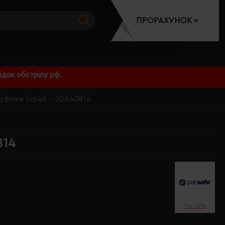
ПРОРАХУНОК >
док обстрілу рф.
муфляж сірий - 30640814
814
Pacsafe