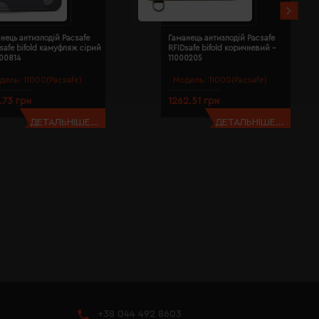
нець антизлодій Pacsafe
Гаманець антизлодій Pacsafe
safe bifold камуфляж сірий
RFIDsafe bifold коричневий -
000814
11000205
дель:
11000(Pacsafe)
Модель:
11000(Pacsafe)
1.73 грн
1262.51 грн
ДЕТАЛЬНІШЕ...
ДЕТАЛЬНІШЕ...
+38 044 492 8603