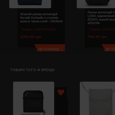
Рюкзак антизлодій M
Жіночий рюкзак антизлодій
LS350, відновлений
Pacsafe Stylesafe, 6 ступенів
ECONYL чорний екон
захисту темно-синій - 20615606
40120138
Модель:
20615(Pacsafe)
Модель:
40120(Pa
4700.00 грн
7146.59 грн
ДЕТАЛЬНІШЕ...
ДЕТАЛ
ТОВАРИ ТОГО Ж БРЕНДУ