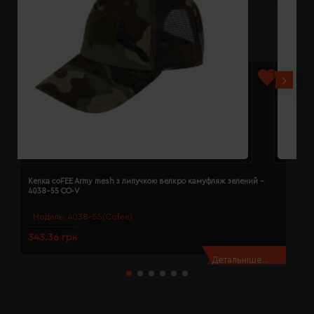
Кепка coFEE Army mesh з липучкою велкро камуфляж зелений -
К
4038-55 CO-V
Модель:
4038-55(Cofee)
343.36 грн
3
Детальніше...