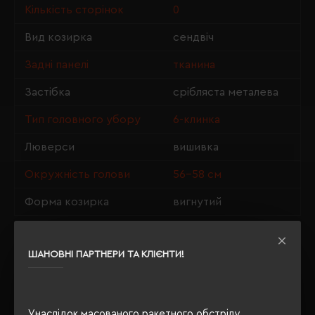
Кількість сторінок
0
Вид козирка
сендвіч
Задні панелі
тканина
Застібка
срібляста металева
Тип головного убору
6-клинка
Люверси
вишивка
Окружність голови
56-58 см
Форма козирка
вигнутий
ШАНОВНІ ПАРТНЕРИ ТА КЛІЄНТИ!
ОПИС
ВІДГУКИ
Унаслідок масованого ракетного обстрілу