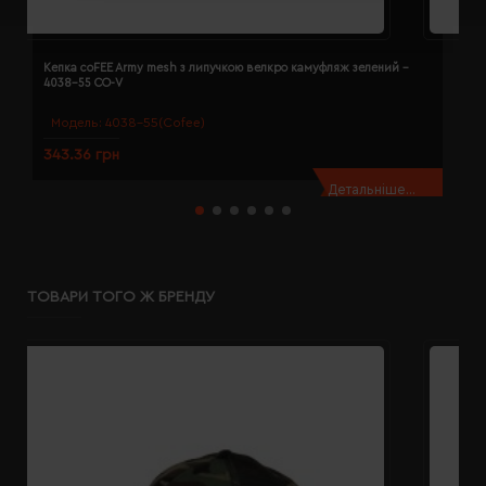
Кепка coFEE Army mesh з липучкою велкро камуфляж зелений -
К
4038-55 CO-V
Модель:
4038-55(Cofee)
343.36 грн
3
Детальніше...
ТОВАРИ ТОГО Ж БРЕНДУ