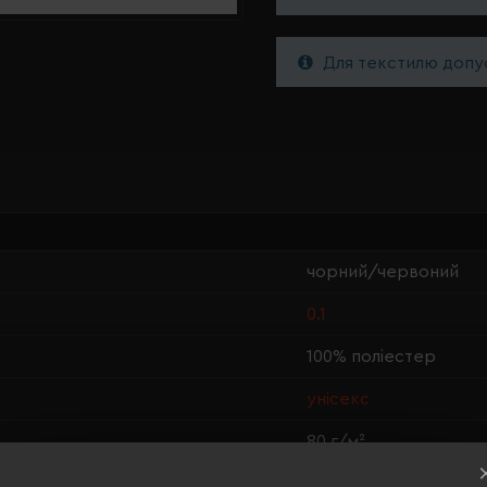
Для текстилю допус
чорний/червоний
0.1
100% поліестер
унісекс
80 г/м²
6 х 10 см