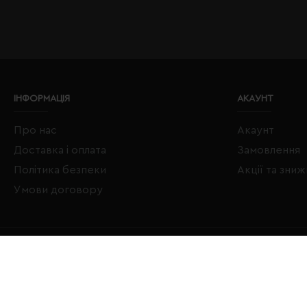
ІНФОРМАЦІЯ
АКАУНТ
Про нас
Акаунт
Доставка і оплата
Замовлення
Політика безпеки
Акції та зни
Умови договору
Copyright © 2020–2026 Євробізнес Україна All Rights Reserved