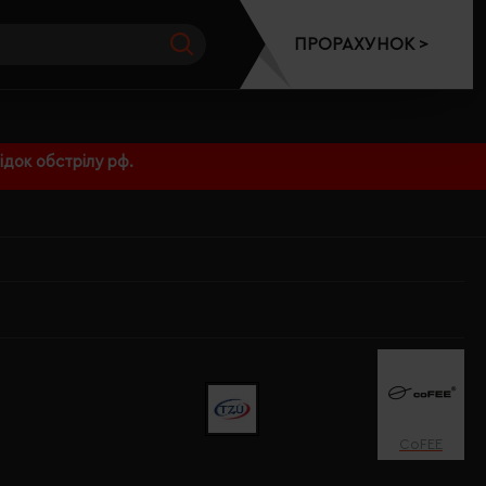
ПРОРАХУНОК >
док обстрілу рф.
CoFEE