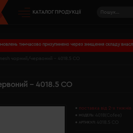
КАТАЛОГ ПРОДУКЦІЇ
амовлень тимчасово призупинено через знищення складу внаслі
tmesh чорний/червоний - 4018.5 CO
ервоний - 4018.5 CO
поставка від 2-х тижнів
4018(Cofee)
МОДЕЛЬ:
4018.5 CO
АРТИКУЛ: