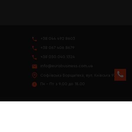
+38 044 492 8603
+38 067 406 8679
+38 050 040 1324
info@eurobusiness.com.ua
Софіївська Борщагівка, вул. Київська 97
Пн - Пт з 9.00 до 18.00
YOUTUBE
ПРЕЗЕНТАЦІЯ 