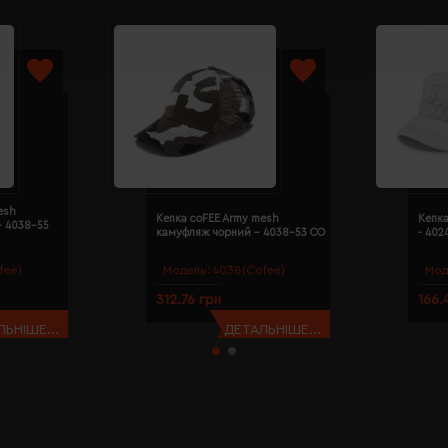
esh
Кепка coFEE Army mesh
Кепка
- 4038-55
камуфляж чорний - 4038-53 CO
- 402
fee)
Модель:
4038(Cofee)
Мод
312.76 грн
166.
ЬНІШЕ...
ДЕТАЛЬНІШЕ...