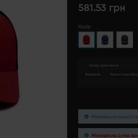
581.53 грн
Колір
Група нанесення
Вишивка
Термотрансфе
Мінімальна кількіст
Мінімальна сума за