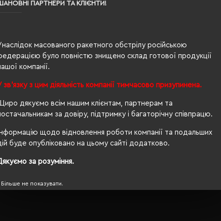
ШАНОВНІ ПАРТНЕРИ ТА КЛІЄНТИ!
TZÚ
стандартний
Унаслідок масованого ракетного обстрілу російською
федерацією було повністю знищено склад готової продукції
сітка
нашої компанії.
еластична тасьма
У зв'язку з цим діяльність компанії тимчасово призупинена.
6-клинка
Щиро дякуємо всім нашим клієнтам, партнерам та
вишивка
постачальникам за довіру, підтримку і багаторічну співпрацю.
Інформацію щодо відновлення роботи компанії та подальших
56-58 см
дій буде опубліковано на цьому сайті додатково.
вигнутий
Дякуємо за розуміння.
Більше не показувати.