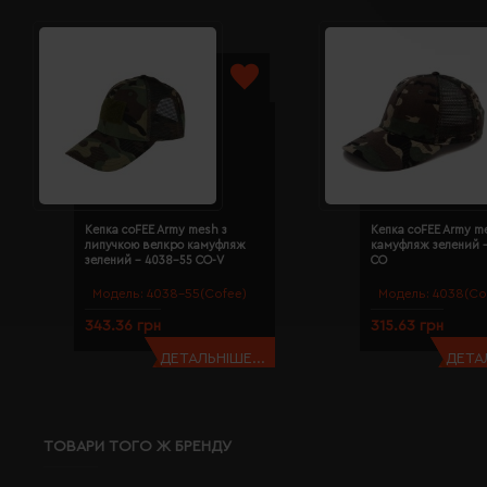
Кепка coFEE Army mesh з
Кепка coFEE Army m
липучкою велкро камуфляж
камуфляж зелений 
зелений - 4038-55 CO-V
CO
Модель:
4038-55(Cofee)
Модель:
4038(Co
343.36 грн
315.63 грн
ДЕТАЛЬНІШЕ...
ДЕТАЛ
ТОВАРИ ТОГО Ж БРЕНДУ