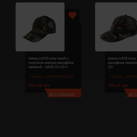
Кепка coFEE Army mesh з
Кепка coFEE Army
липучкою велкро камуфляж
камуфляж зелени
зелений - 4038-55 CO-V
CO
Модель:
4038-55(Cofee)
Модель:
4038(
343.36 грн
315.63 грн
ДЕТАЛЬНІШЕ...
ДЕТ