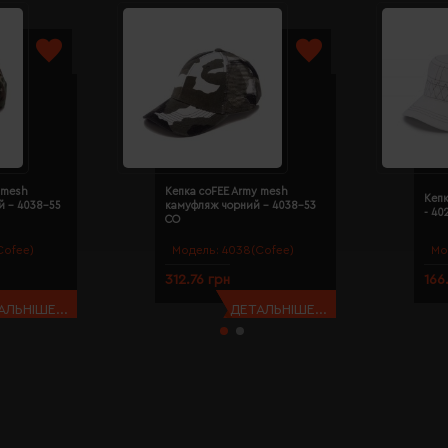
 mesh
Кепка coFEE Army mesh
Кепк
й - 4038-55
камуфляж чорний - 4038-53
- 40
CO
Cofee)
Модель:
4038(Cofee)
Мо
312.76 грн
166
АЛЬНІШЕ...
ДЕТАЛЬНІШЕ...