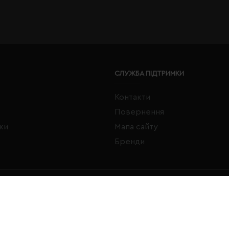
СЛУЖБА ПІДТРИМКИ
Контакти
Повернення
жки
Мапа сайту
Бренди
FACEBOOK
INSTAGRAM