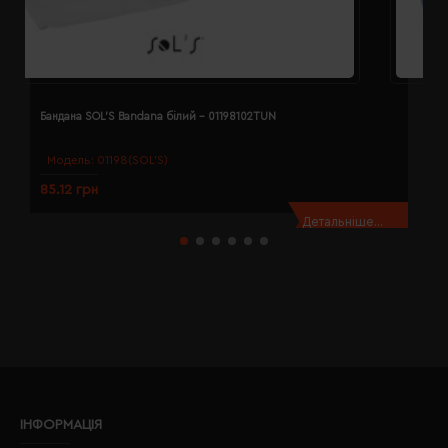
Бандана SOL'S Bandana білий - 01198102TUN
Б
Модель:
01198(SOL’S)
85.12 грн
8
Детальніше...
ІНФОРМАЦІЯ