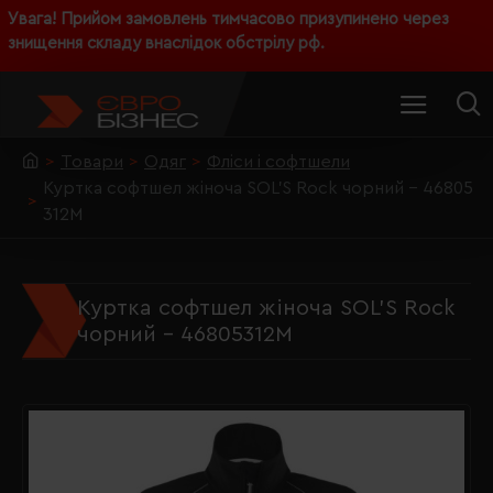
Увага! Прийом замовлень тимчасово призупинено через
знищення складу внаслідок обстрілу рф.
Товари
Одяг
Фліси і софтшели
Куртка софтшел жіноча SOL'S Rock чорний - 46805
312M
Куртка софтшел жіноча SOL'S Rock
чорний - 46805312M