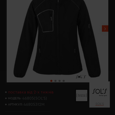
поставка від 2-х тижнів
46805(SOL’S)
МОДЕЛЬ:
SOL’S
46805312M
АРТИКУЛ: