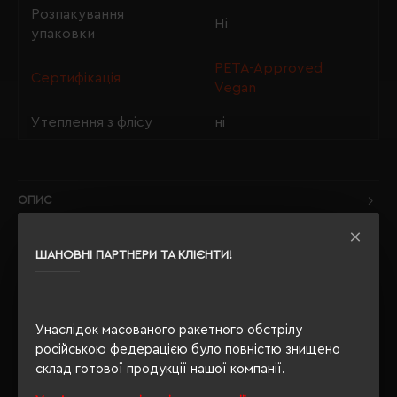
Розпакування
Ні
упаковки
PETA-Approved
Сертифікація
Vegan
Утеплення з флісу
ні
ОПИС
ВІДГУКИ
ШАНОВНІ ПАРТНЕРИ ТА КЛІЄНТИ!
Унаслідок масованого ракетного обстрілу
РЕКОМЕНДУЄМО
російською федерацією було повністю знищено
склад готової продукції нашої компанії.