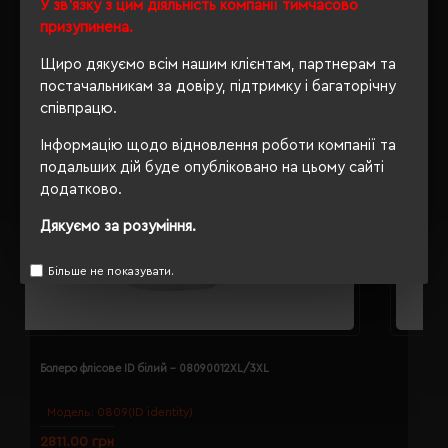
У зв'язку з цим діяльність компанії тимчасово
призупинена.
Щиро дякуємо всім нашим клієнтам, партнерам та
постачальникам за довіру, підтримку і багаторічну
співпрацю.
Інформацію щодо відновлення роботи компанії та
подальших дій буде опубліковано на цьому сайті
додатково.
Дякуємо за розуміння.
Більше не показувати.
Болеро флісове ID білий - 08090012XL/3XL
Б
Модель:
0809(ID identity)
2811.00 грн
2