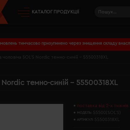
КАТАЛОГ ПРОДУКЦІЇ
амовлень тимчасово призупинено через знищення складу внаслі
а чоловіча SOL'S Nordic темно-синій - 55500318XL
 Nordic темно-синій - 55500318XL
поставка від 2-х тижнів
55500(SOL’S)
МОДЕЛЬ:
55500318XL
АРТИКУЛ: