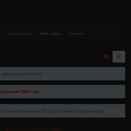
р
Шовкографія
Флексодрук
Шеврон
ь для замовлення: 2
мовлення 1000 грн.
тиме коливання ±5% від технічних параметрів.
ЗАПРОСИТИ ІНФОРМАЦІЮ