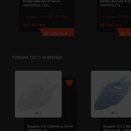
Болеро флісове ID білий -
Болеро флісове ID б
08090012XL/3XL
0809001L/XL
Модель:
0809(ID identity)
Модель:
0809(ID 
2811.00 грн
2811.00 грн
ДЕТАЛЬНІШЕ...
ДЕТАЛ
ТОВАРИ ТОГО Ж БРЕНДУ
Бандана SOL'S Bandana білий -
Бандана SOL'S Ba
01198102TUN
блакитний - 011