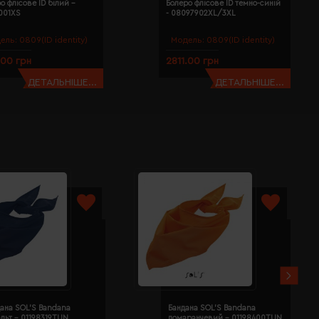
о флісове ID білий -
Болеро флісове ID темно-синій
001XS
- 08097902XL/3XL
ель:
0809(ID identity)
Модель:
0809(ID identity)
.00 грн
2811.00 грн
ДЕТАЛЬНІШЕ...
ДЕТАЛЬНІШЕ...
ана SOL'S Bandana
Бандана SOL'S Bandana
льт - 01198319TUN
помаранчевий - 01198400TUN