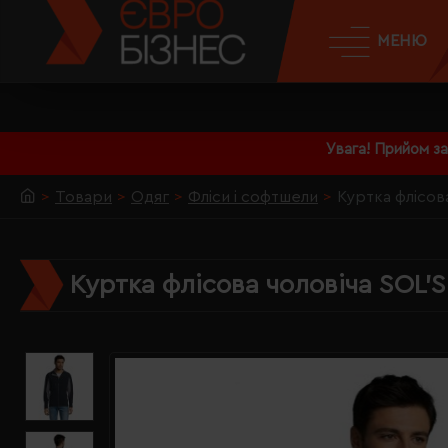
МЕНЮ
Увага! Прийом з
Товари
Одяг
Фліси і софтшели
Куртка флісов
Куртка флісова чоловіча SOL'S