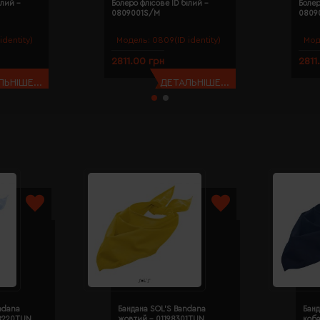
ілий -
Болеро флісове ID білий -
Болер
0809001S/M
0809
identity)
Модель:
0809(ID identity)
Мод
2811.00 грн
2811
ЬНІШЕ...
ДЕТАЛЬНІШЕ...
ndana
Бандана SOL'S Bandana
Банд
98220TUN
жовтий - 01198301TUN
коба