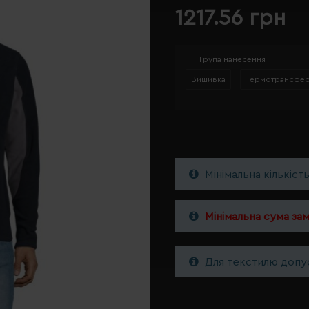
1217.56 грн
Група нанесення
Вишивка
Термотрансфе
Мінімальна кількіст
Мінімальна сума за
Для текстилю допус