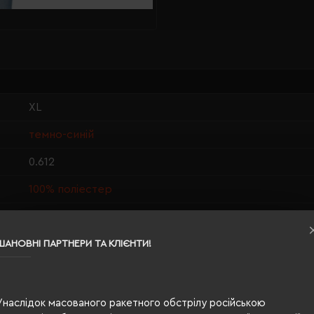
XL
темно-синій
0.612
100% поліестер
чоловіча
76/61
ШАНОВНІ ПАРТНЕРИ ТА КЛІЄНТИ!
300 г/м²
прямий
Унаслідок масованого ракетного обстрілу російською