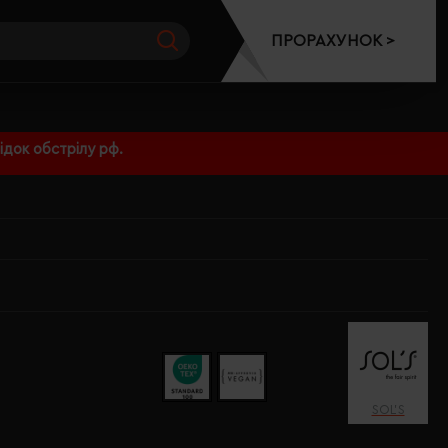
ПРОРАХУНОК >
док обстрілу рф.
SOL’S