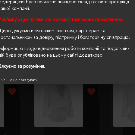
федерацією було повністю знищено склад готової продукції
Ні
нашої компанії.
OEKO-TEX® Standard 100, PETA-Approved Vegan
У зв'язку з цим діяльність компанії тимчасово призупинена.
так
Щиро дякуємо всім нашим клієнтам, партнерам та
постачальникам за довіру, підтримку і багаторічну співпрацю.
Інформацію щодо відновлення роботи компанії та подальших
дій буде опубліковано на цьому сайті додатково.
Дякуємо за розуміння.
Більше не показувати.