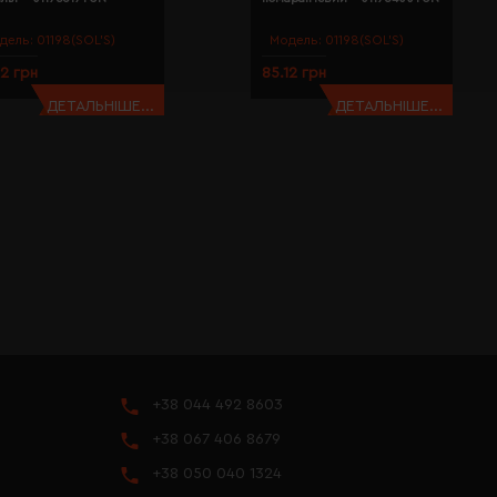
дель:
01198(SOL’S)
Модель:
01198(SOL’S)
12 грн
85.12 грн
ДЕТАЛЬНІШЕ...
ДЕТАЛЬНІШЕ...
+38 044 492 8603
+38 067 406 8679
+38 050 040 1324