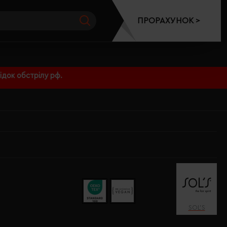
ПРОРАХУНОК >
док обстрілу рф.
SOL’S