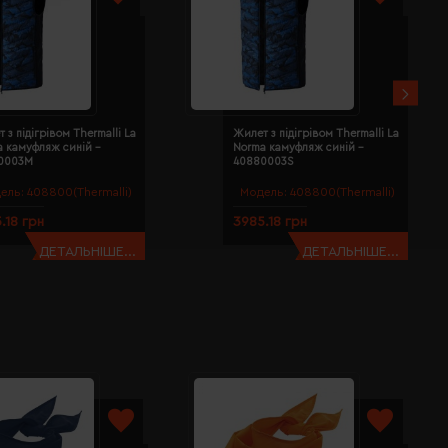
 з підігрівом Thermalli La
Жилет з підігрівом Thermalli La
a камуфляж синій -
Norma камуфляж синій -
0003M
40880003S
ель:
408800(Thermalli)
Модель:
408800(Thermalli)
.18 грн
3985.18 грн
ДЕТАЛЬНІШЕ...
ДЕТАЛЬНІШЕ...