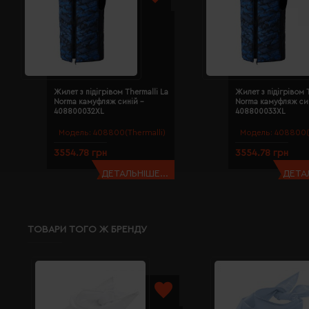
Жилет з підігрівом Thermalli La
Жилет з підігрівом T
Norma камуфляж синій -
Norma камуфляж син
408800032XL
408800033XL
Модель:
408800(Thermalli)
Модель:
408800(T
3554.78 грн
3554.78 грн
ДЕТАЛЬНІШЕ...
ДЕТАЛ
ТОВАРИ ТОГО Ж БРЕНДУ