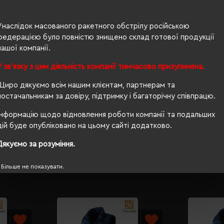
200 г/м²
Унаслідок масованого ракетного обстрілу російською
федерацією було повністю знищено склад готової продукції
приталений
нашої компанії.
Ні
У зв'язку з цим діяльність компанії тимчасово призупинена.
OEKO-TEX® Standard 100, PETA-Approved Vegan
Щиро дякуємо всім нашим клієнтам, партнерам та
водовідштовхуюча, вітрозахисна
постачальникам за довіру, підтримку і багаторічну співпрацю.
Інформацію щодо відновлення роботи компанії та подальших
ні
дій буде опубліковано на цьому сайті додатково.
Дякуємо за розуміння.
Більше не показувати.