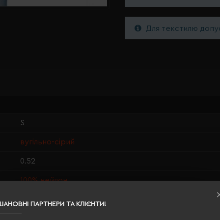
Для текстилю допус
S
вугільно-сірий
0.52
100% нейлон
унісекс
ШАНОВНІ ПАРТНЕРИ ТА КЛІЄНТИ!
68/55