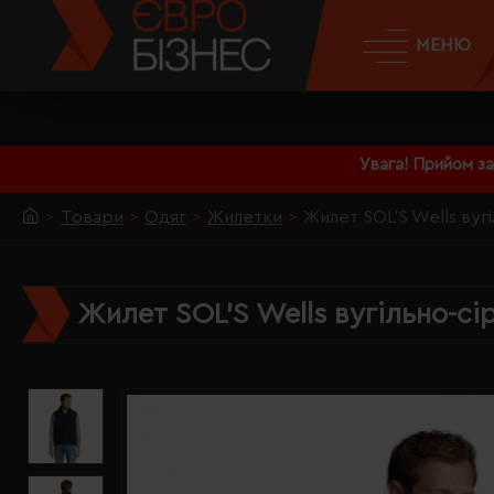
МЕНЮ
Увага! Прийом з
Товари
Одяг
Жилетки
Жилет SOL'S Wells вуг
Жилет SOL'S Wells вугільно-сі