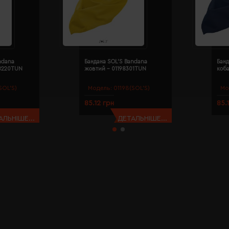
ndana
Бандана SOL'S Bandana
Банд
98220TUN
жовтий - 01198301TUN
коба
SOL’S)
Модель:
01198(SOL’S)
Мо
85.12 грн
85.
АЛЬНІШЕ...
ДЕТАЛЬНІШЕ...