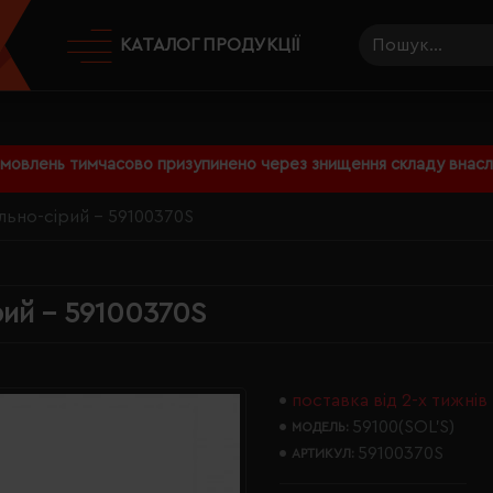
КАТАЛОГ ПРОДУКЦІЇ
амовлень тимчасово призупинено через знищення складу внаслі
ільно-сірий - 59100370S
рий - 59100370S
поставка від 2-х тижнів
59100(SOL’S)
МОДЕЛЬ:
59100370S
АРТИКУЛ: