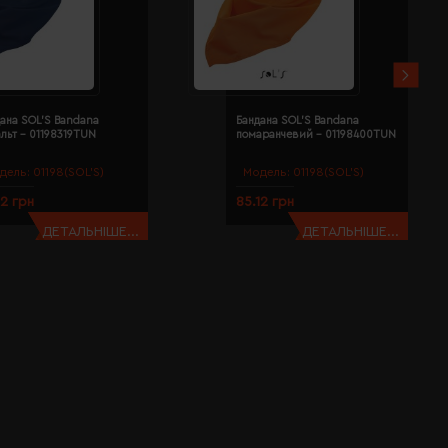
ана SOL'S Bandana
Бандана SOL'S Bandana
льт - 01198319TUN
помаранчевий - 01198400TUN
дель:
01198(SOL’S)
Модель:
01198(SOL’S)
12 грн
85.12 грн
ДЕТАЛЬНІШЕ...
ДЕТАЛЬНІШЕ...