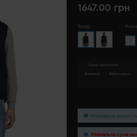
1647.00 грн
Колір
Розм
S
Група нанесення
Вишивка
Флексодрук
Мінімальна кількіст
Мінімальна сума за