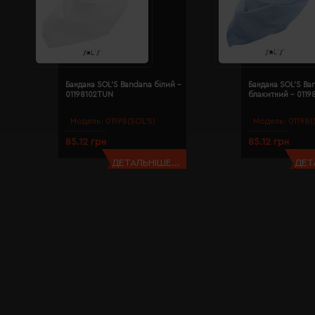
Бандана SOL'S Bandana білий -
Бандана SOL'S Ba
01198102TUN
блакитний - 011
Модель:
01198(SOL’S)
Модель:
01198(
85.12 грн
85.12 грн
ДЕТАЛЬНІШЕ...
ДЕТ