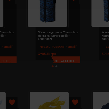
hermalli La
Жилет з підігрівом Thermalli La
Жилет
ій -
Norma камуфляж синій -
Norm
40880003L
4088
hermalli)
Модель:
408800(Thermalli)
Мод
3985.18 грн
3985
ЬНІШЕ...
ДЕТАЛЬНІШЕ...