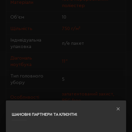
Матеріали
поліестер
Об'єм
10
Щільність
750 г/м²
Індивідуальна
п/е пакет
упаковка
Діагональ
11"
ноутбука
Тип головного
5
убору
запатентований захист,
Особливості
PFC free
ШАНОВНІ ПАРТНЕРИ ТА КЛІЄНТИ!
ОПИС