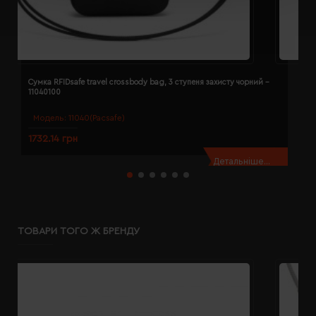
Сумка RFIDsafe travel crossbody bag, 3 ступеня захисту чорний -
С
11040100
р
Модель:
11040(Pacsafe)
1732.14 грн
1
Детальніше...
ТОВАРИ ТОГО Ж БРЕНДУ