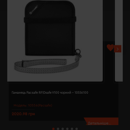
Гаманець Pacsafe RFIDsafe V100 чорний - 10556100
Г
Модель:
10556(Pacsafe)
2020.98 грн
1
Детальніше...