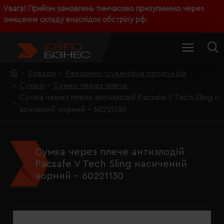
Увага! Прийом замовлень тимчасово призупинено через
знищення складу внаслідок обстрілу рф.
Товари
Рекламно-сувенірна продукція
Сумки
Сумки через плече
Сумка через плече антизлодій Pacsafe V Tech Sling н
асичений чорний - 60221130
Сумка через плече антизлодій
Pacsafe V Tech Sling насичений
чорний - 60221130