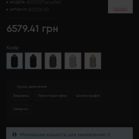
60221(Pacsafe)
МОДЕЛЬ:
Pacsafe
60221130
АРТИКУЛ:
6579.41 грн
Колір
Група нанесення
Вишивка
Термотрансфер
Шовкографія
Шеврон
Мінімальна кількість для замовлення: 2