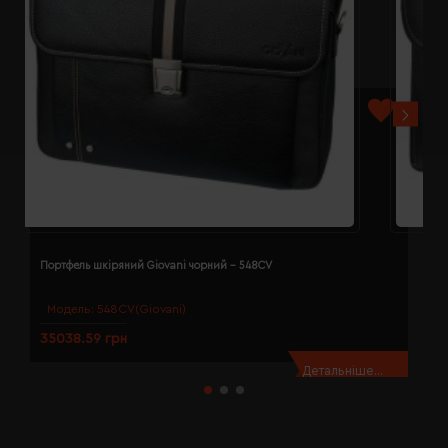
Портфель шкіряний Giovani чорний - 548CV
П
Модель:
548CV(Giovani)
35038.59 грн
3
Детальніше...