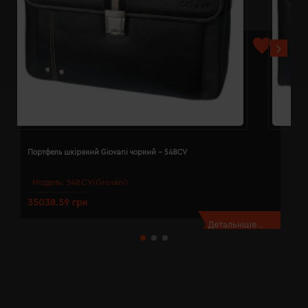
Портфель шкіряний Giovani чорний - 548CV
П
Модель:
548CV(Giovani)
35038.59 грн
3
Детальніше...