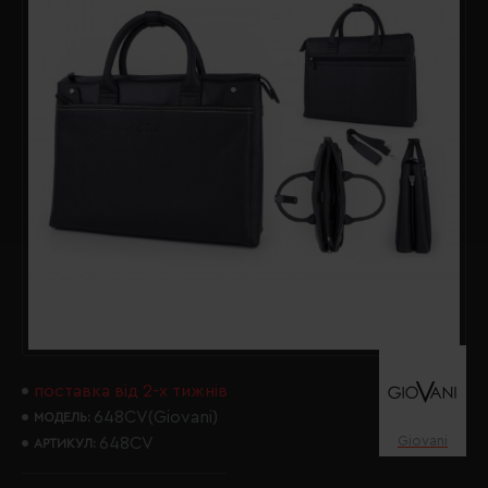
поставка від 2-х тижнів
648CV(Giovani)
МОДЕЛЬ:
Giovani
648CV
АРТИКУЛ: