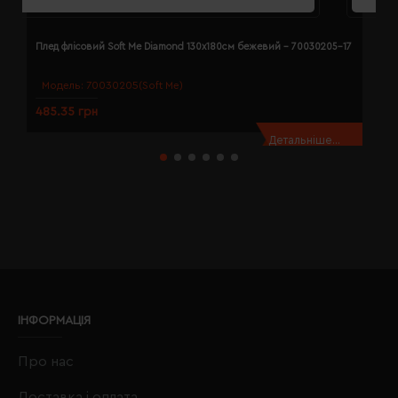
Плед флісовий Soft Me Diamond 130х180см бежевий - 70030205-17
П
Модель:
70030205(Soft Me)
485.35 грн
4
Детальніше...
ІНФОРМАЦІЯ
Про нас
Доставка і оплата