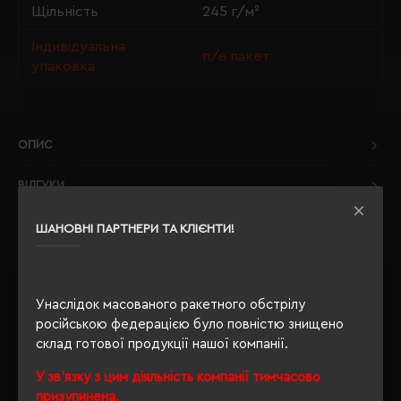
Щільність
245 г/м²
Індивідуальна
п/е пакет
упаковка
ОПИС
ВІДГУКИ
ШАНОВНІ ПАРТНЕРИ ТА КЛІЄНТИ!
РЕКОМЕНДУЄМО
Унаслідок масованого ракетного обстрілу
російською федерацією було повністю знищено
склад готової продукції нашої компанії.
У зв'язку з цим діяльність компанії тимчасово
призупинена.