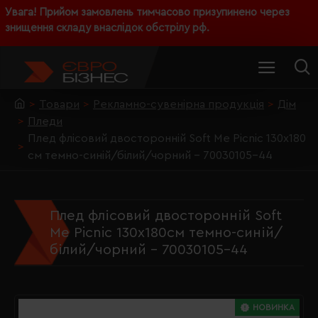
Увага! Прийом замовлень тимчасово призупинено через
знищення складу внаслідок обстрілу рф.
Товари
Рекламно-сувенірна продукція
Дім
Пледи
Плед флісовий двосторонній Soft Me Picnic 130х180
см темно-синій/білий/чорний - 70030105-44
Плед флісовий двосторонній Soft
Me Picnic 130х180см темно-синій/
білий/чорний - 70030105-44
НОВИНКА