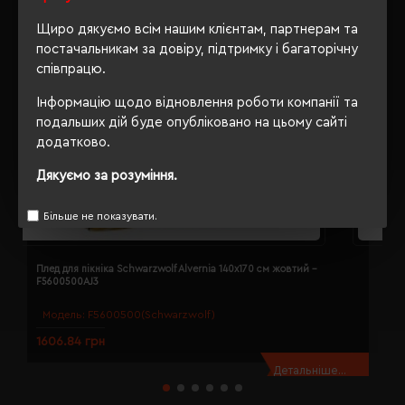
Щиро дякуємо всім нашим клієнтам, партнерам та
постачальникам за довіру, підтримку і багаторічну
співпрацю.
Інформацію щодо відновлення роботи компанії та
подальших дій буде опубліковано на цьому сайті
додатково.
Дякуємо за розуміння.
Більше не показувати.
Плед для пікніка Schwarzwolf Alvernia 140х170 см жовтий -
П
F5600500AJ3
Модель:
F5600500(Schwarzwolf)
1606.84 грн
5
Детальніше...