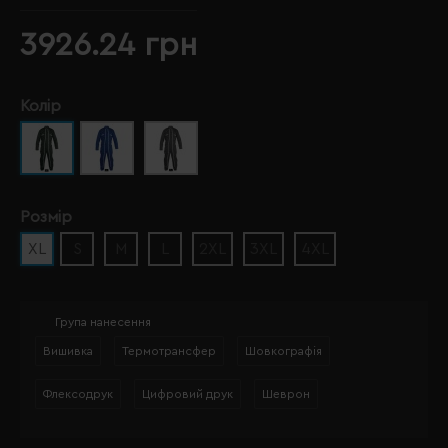
3926.24 грн
Колір
Розмір
XL
S
M
L
2XL
3XL
4XL
Група нанесення
Вишивка
Термотрансфер
Шовкографія
Флексодрук
Цифровий друк
Шеврон