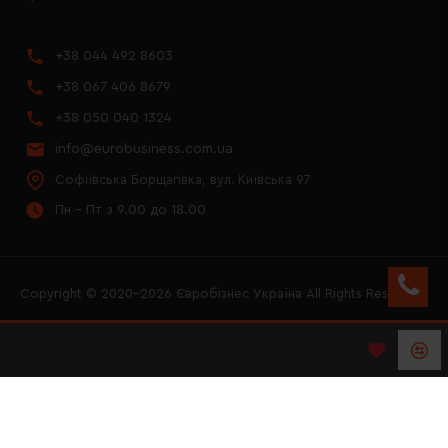
+38 044 492 8603
+38 067 406 8679
+38 050 040 1324
info@eurobusiness.com.ua
Софіївська Борщагівка, вул. Київська 97
Пн - Пт з 9.00 до 18.00
Copyright © 2020–2026 Євробізнес Україна All Rights Reserved
FACEBOOK
INSTAGRAM
YOUTUBE
LOGO ЄВРОБІЗНЕС
УКРАЇНА