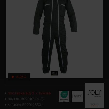
ВІДЕО
поставка від 2-х тижнів
80901(SOL’S)
МОДЕЛЬ:
SOL’S
80901283XL
АРТИКУЛ: