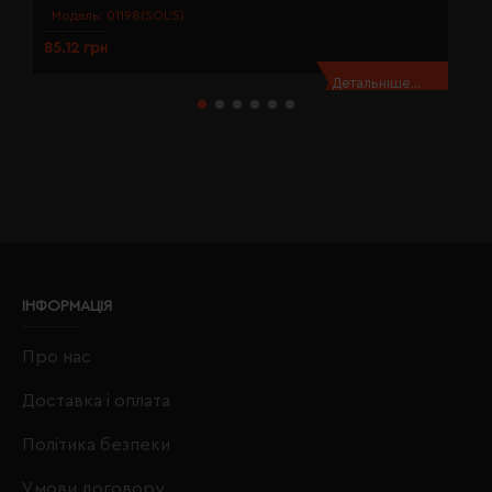
Модель:
01198(SOL’S)
85.12 грн
8
Детальніше...
ІНФОРМАЦІЯ
Про нас
Доставка і оплата
Політика безпеки
Умови договору