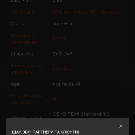
Вага ~, кг
0.88
Матеріали
65% поліестер, 35% бавовна
Стать
чоловіча
Довжина/
50/52
Напівобхват
Щільність
240 г/м²
Індивідуальна
п/е пакет
упаковка
Крій
приталений
Розпакування
Ні
упаковки
OEKO-TEX® Standard 100,
Сертифікація
PETA-Approved Vegan
ШАНОВНІ ПАРТНЕРИ ТА КЛІЄНТИ!
Особливості
прання при 60