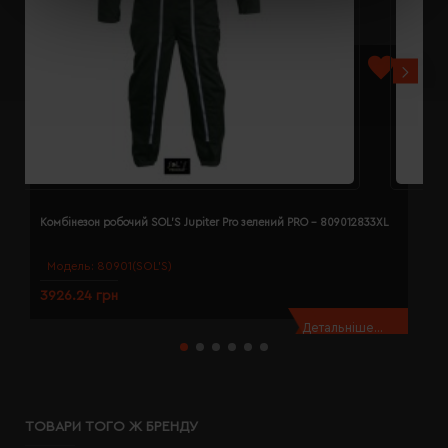
Комбінезон робочий SOL'S Jupiter Pro зелений PRO - 809012833XL
К
Модель:
80901(SOL’S)
3926.24 грн
3
Детальніше...
ТОВАРИ ТОГО Ж БРЕНДУ