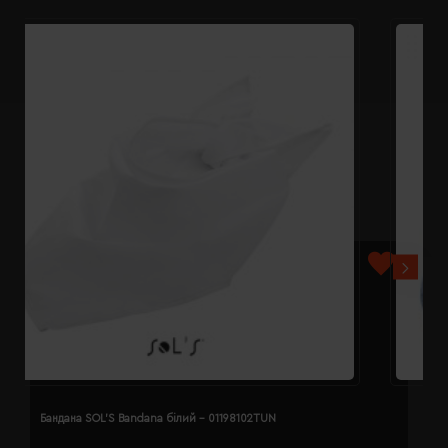
Бандана SOL'S Bandana білий - 01198102TUN
Б