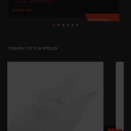
Модель:
4038-55(Cofee)
343.36 грн
3
Детальніше...
ТОВАРИ ТОГО Ж БРЕНДУ