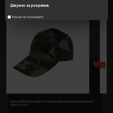
Дякуємо за розуміння.
Більше не показувати.
Кепка coFEE Army mesh з липучкою велкро камуфляж зелений -
К
4038-55 CO-V