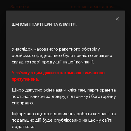
Застібка
срібляста металева
Тип головного убору
6-клинка
ШАНОВНІ ПАРТНЕРИ ТА КЛІЄНТИ!
Люверси
вишивка
Окружність голови
56-58 см
Унаслідок масованого ракетного обстрілу
Форма козирка
вигнутий
російською федерацією було повністю знищено
склад готової продукції нашої компанії.
У зв'язку з цим діяльність компанії тимчасово
ОПИС
призупинена.
Щиро дякуємо всім нашим клієнтам, партнерам та
ВІДГУКИ
постачальникам за довіру, підтримку і багаторічну
співпрацю.
Інформацію щодо відновлення роботи компанії та
подальших дій буде опубліковано на цьому сайті
РЕКОМЕНДУЄМО
додатково.