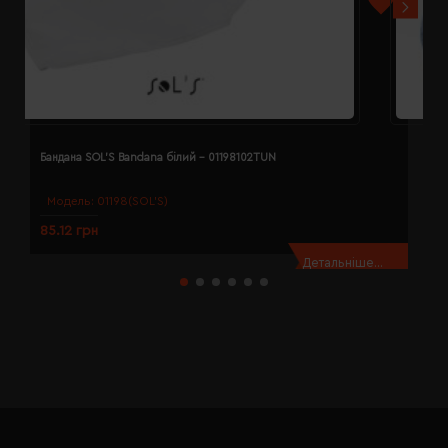
Бандана SOL'S Bandana білий - 01198102TUN
Б
Модель:
01198(SOL’S)
85.12 грн
8
Детальніше...