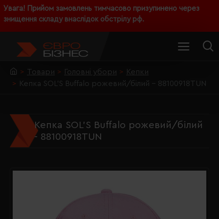
Увага! Прийом замовлень тимчасово призупинено через
знищення складу внаслідок обстрілу рф.
Товари
Головні убори
Кепки
Кепка SOL'S Buffalo рожевий/білий - 88100918TUN
Кепка SOL'S Buffalo рожевий/білий
- 88100918TUN