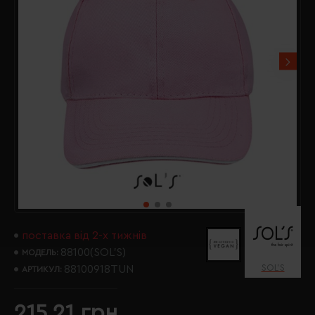
поставка від 2-х тижнів
88100(SOL’S)
МОДЕЛЬ:
SOL’S
88100918TUN
АРТИКУЛ:
215.21 грн