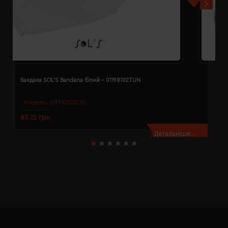
Бандана SOL'S Bandana білий - 01198102TUN
Б
Модель:
01198(SOL’S)
85.12 грн
8
Детальніше...