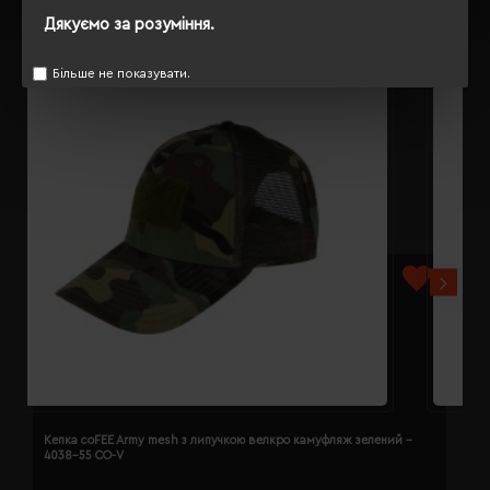
Дякуємо за розуміння.
Більше не показувати.
Кепка coFEE Army mesh з липучкою велкро камуфляж зелений -
К
4038-55 CO-V