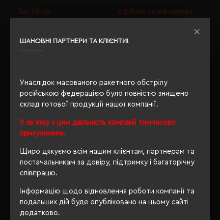
Застібка
срібляста металева
Тип головного убору
6-клинка
ШАНОВНІ ПАРТНЕРИ ТА КЛІЄНТИ!
Люверси
вишивка
Окружність голови
56-58 см
Унаслідок масованого ракетного обстрілу
Форма козирка
вигнутий
російською федерацією було повністю знищено
склад готової продукції нашої компанії.
У зв'язку з цим діяльність компанії тимчасово
ОПИС
призупинена.
Щиро дякуємо всім нашим клієнтам, партнерам та
ВІДГУКИ
постачальникам за довіру, підтримку і багаторічну
співпрацю.
Інформацію щодо відновлення роботи компанії та
подальших дій буде опубліковано на цьому сайті
РЕКОМЕНДУЄМО
додатково.