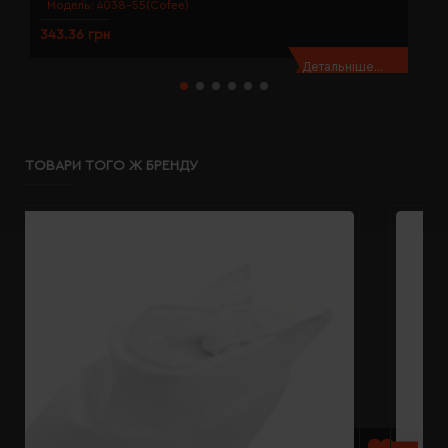
Модель:
4038-55(Cofee)
343.36 грн
3
Детальніше...
ТОВАРИ ТОГО Ж БРЕНДУ