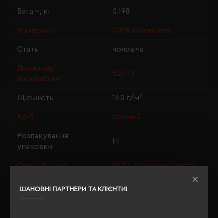
Вага ~, кг
0.198
Матеріали
100% поліестер
Стать
чоловіча
Довжина/
52/75
Напівобхват
Щільність
140 г/м²
Крій
прямий
Розпакування
Ні
упаковки
Сертифікація
PETA-Approved Vegan
ШАНОВНІ ПАРТНЕРИ ТА КЛІЄНТИ!
ОПИС