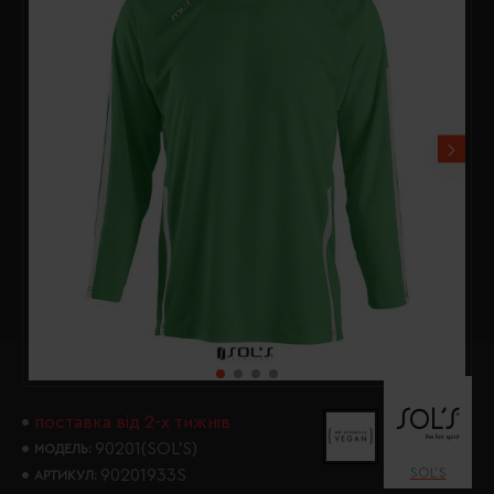
поставка від 2-х тижнів
90201(SOL’S)
МОДЕЛЬ:
SOL’S
90201933S
АРТИКУЛ: