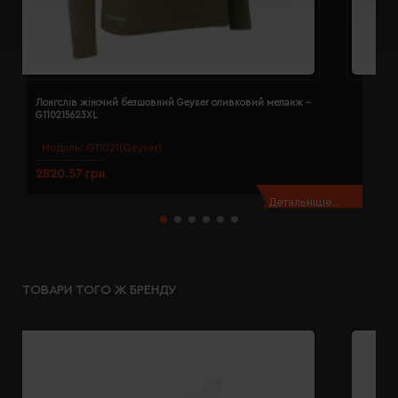
Лонгслів жіночий безшовний Geyser оливковий меланж -
Л
G110215623XL
G
Модель:
G11021(Geyser)
2820.57 грн
2
Детальніше...
ТОВАРИ ТОГО Ж БРЕНДУ