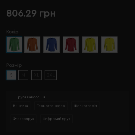
806.29 грн
Колір
Розмір
S
M
XL
2XL
Група нанесення
Вишивка
Термотрансфер
Шовкографія
Флексодрук
Цифровий друк