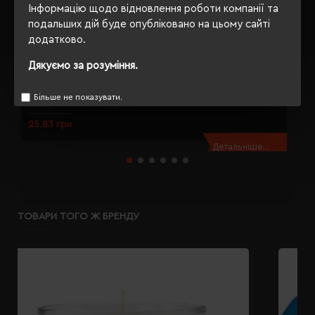
Інформацію щодо відновлення роботи компанії та
подальших дій буде опубліковано на цьому сайті
додатково.
Дякуємо за розуміння.
Браслет-флікер Voyager жовтий - V6546-08
Б
Більше не показувати.
Модель:
V6546(Voyager)
25.83 грн
2
Детальніше...
ТОВАРИ ТОГО Ж БРЕНДУ