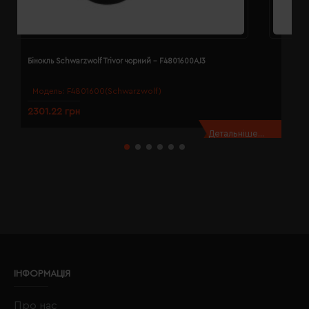
Бінокль Schwarzwolf Trivor чорний - F4801600AJ3
Б
Модель:
F4801600(Schwarzwolf)
2301.22 грн
8
Детальніше...
ІНФОРМАЦІЯ
Про нас