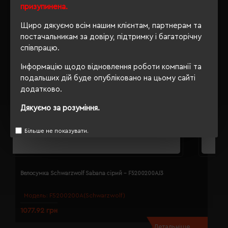
призупинена.
Щиро дякуємо всім нашим клієнтам, партнерам та
постачальникам за довіру, підтримку і багаторічну
співпрацю.
Інформацію щодо відновлення роботи компанії та
подальших дій буде опубліковано на цьому сайті
додатково.
Дякуємо за розуміння.
Більше не показувати.
Велосумка Schwarzwolf Sabana сірий - F5200200AJ3
В
Модель:
F5200200A(Schwarzwolf)
1077.92 грн
2
Детальніше...