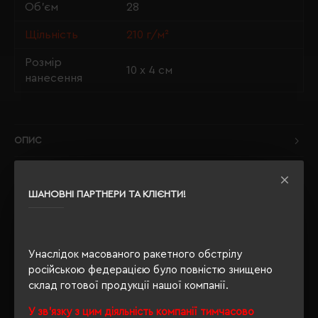
Об'єм
28
Щільність
210 г/м²
Розмір
10 х 4 см
нанесення
ОПИС
ВІДГУКИ
ШАНОВНІ ПАРТНЕРИ ТА КЛІЄНТИ!
РЕКОМЕНДУЄМО
Унаслідок масованого ракетного обстрілу
російською федерацією було повністю знищено
склад готової продукції нашої компанії.
У зв'язку з цим діяльність компанії тимчасово