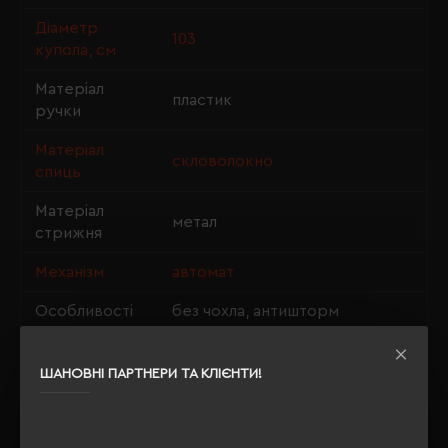
Діаметр
103
купола, см
Матеріал
пластик
ручки
Матеріал
скловолокно
спиць
Матеріал
метал
стрижня
Механізм
автомат
Особливості
без чохла, антишторм
ШАНОВНІ ПАРТНЕРИ ТА КЛІЄНТИ!
ОПИС
ВІДГУКИ