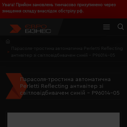
Увага! Прийом замовлень тимчасово призупинено через
знищення складу внаслідок обстрілу рф.
Парасоля-тростина автоматична Perletti Reflecting
антивітер зі світловідбивачем синій - P96014-05
Парасоля-тростина автоматична
Perletti Reflecting антивітер зі
світловідбивачем синій - P96014-05