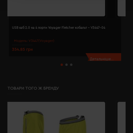
USB хаб 2.0 на 4 порти Voyager Fletcher кобальт - V3447-04
U
Модель:
V3447(Voyager)
354.85 грн
3
Детальніше...
ТОВАРИ ТОГО Ж БРЕНДУ