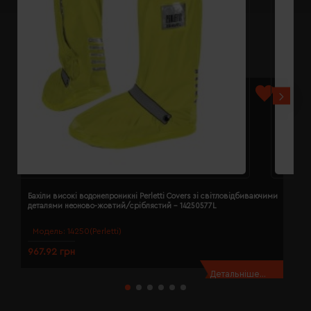
Бахіли високі водонепроникні Perletti Covers зі світловідбиваючими
Б
деталями неоново-жовтий/сріблястий - 14250577L
д
Модель:
14250(Perletti)
967.92 грн
9
Детальніше...