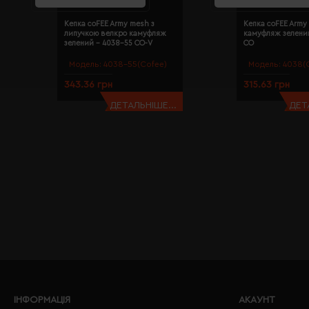
Кепка coFEE Army mesh з
Кепка coFEE Army
липучкою велкро камуфляж
камуфляж зелени
зелений - 4038-55 CO-V
CO
Модель:
4038-55(Cofee)
Модель:
4038(
343.36 грн
315.63 грн
ДЕТАЛЬНІШЕ...
ДЕТ
ІНФОРМАЦІЯ
АКАУНТ