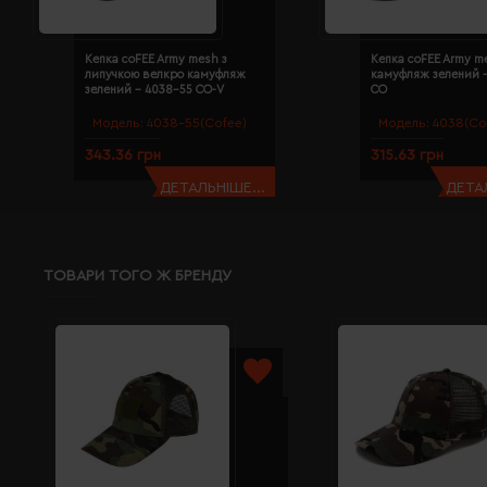
Кепка coFEE Army mesh з
Кепка coFEE Army m
липучкою велкро камуфляж
камуфляж зелений 
зелений - 4038-55 CO-V
CO
Модель:
4038-55(Cofee)
Модель:
4038(Co
343.36 грн
315.63 грн
ДЕТАЛЬНІШЕ...
ДЕТАЛ
ТОВАРИ ТОГО Ж БРЕНДУ