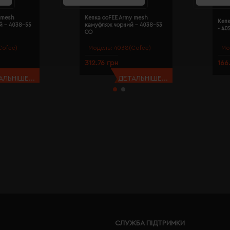
 mesh
Кепка coFEE Army mesh
Кепк
й - 4038-55
камуфляж чорний - 4038-53
- 40
CO
Cofee)
Модель:
4038(Cofee)
Мо
312.76 грн
166
АЛЬНІШЕ...
ДЕТАЛЬНІШЕ...
СЛУЖБА ПІДТРИМКИ