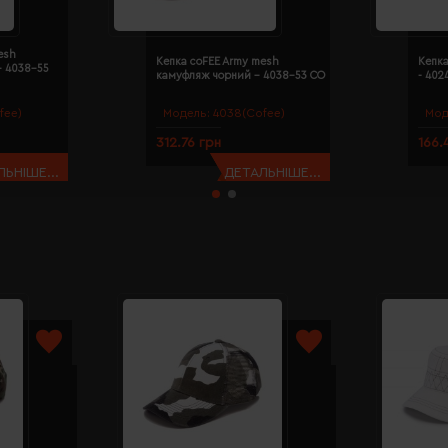
esh
Кепка coFEE Army mesh
Кепка
- 4038-55
камуфляж чорний - 4038-53 CO
- 402
fee)
Модель:
4038(Cofee)
Мод
312.76 грн
166.
ЬНІШЕ...
ДЕТАЛЬНІШЕ...