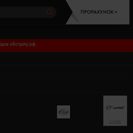
ПРОРАХУНОК >
док обстрілу рф.
CoFEE