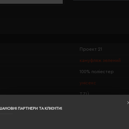
Проект 21
камуфляж зелений
100% поліестер
унісекс
TZÚ
стандартний
ШАНОВНІ ПАРТНЕРИ ТА КЛІЄНТИ!
сітка
пластикова