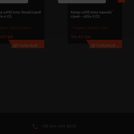
а coFEE Army білий/сірий
Кепка coFEE Army чорний/
24-6 CO
сірий - 4024-3 CO
дель:
4024(Cofee)
Модель:
4024(Cofee)
.43 грн
166.43 грн
ДЕТАЛЬНІШЕ...
ДЕТАЛЬНІШЕ...
+38 044 492 8603