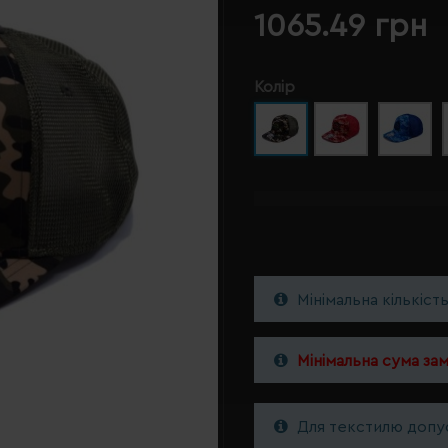
1065.49 грн
Колір
Мінімальна кількіст
Мінімальна сума за
Для текстилю допус