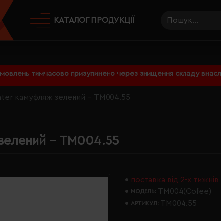
КАТАЛОГ ПРОДУКЦІЇ
амовлень тимчасово призупинено через знищення складу внаслі
nter камуфляж зелений - TM004.55
зелений - TM004.55
поставка від 2-х тижнів
TM004(Cofee)
МОДЕЛЬ:
TM004.55
АРТИКУЛ: