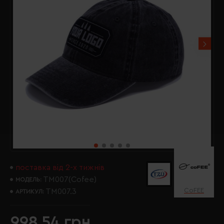
поставка від 2-х тижнів
TM007(Cofee)
МОДЕЛЬ:
CoFEE
TM007.3
АРТИКУЛ:
998.54 грн