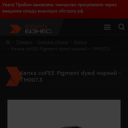
Увага! Прийом замовлень тимчасово призупинено через
знищення складу внаслідок обстрілу рф.
Товари
Головні убори
Кепки
Кепка coFEE Pigment dyed чорний - TM007.3
Кепка coFEE Pigment dyed чорний -
TM007.3