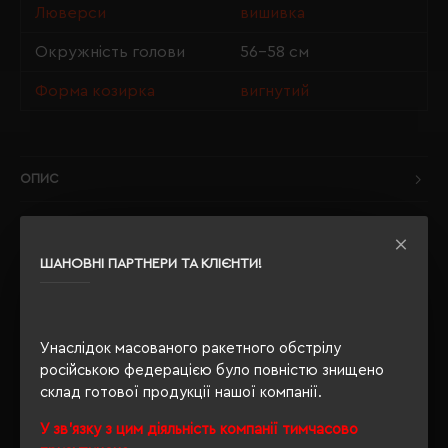
Люверси
вишивка
Окружність голови
56-58 см
Форма козирка
вигнутий
ОПИС
ВІДГУКИ
ШАНОВНІ ПАРТНЕРИ ТА КЛІЄНТИ!
РЕКОМЕНДУЄМО
Унаслідок масованого ракетного обстрілу
російською федерацією було повністю знищено
склад готової продукції нашої компанії.
У зв'язку з цим діяльність компанії тимчасово