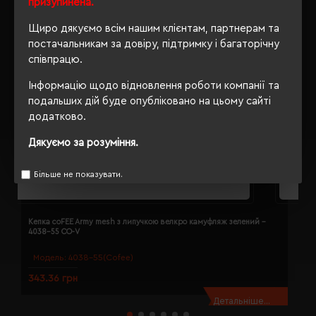
призупинена.
Щиро дякуємо всім нашим клієнтам, партнерам та
постачальникам за довіру, підтримку і багаторічну
співпрацю.
Інформацію щодо відновлення роботи компанії та
подальших дій буде опубліковано на цьому сайті
додатково.
Дякуємо за розуміння.
Більше не показувати.
Кепка coFEE Army mesh з липучкою велкро камуфляж зелений -
К
4038-55 CO-V
Модель:
4038-55(Cofee)
343.36 грн
3
Детальніше...