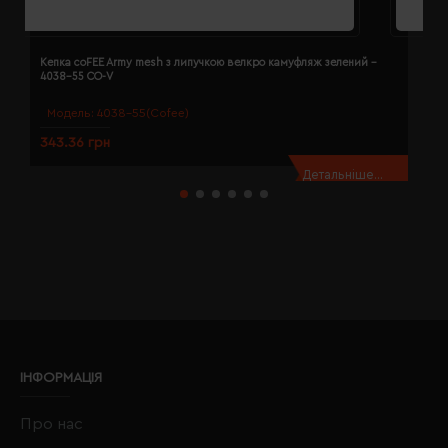
Кепка coFEE Army mesh з липучкою велкро камуфляж зелений -
К
4038-55 CO-V
Модель:
4038-55(Cofee)
343.36 грн
3
Детальніше...
ІНФОРМАЦІЯ
Про нас