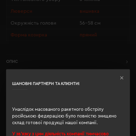
Люверси
вишивка
Окружність голови
56-58 см
Форма козирка
прямий
ОПИС
ВІДГУКИ
ШАНОВНІ ПАРТНЕРИ ТА КЛІЄНТИ!
РЕКОМЕНДУЄМО
Унаслідок масованого ракетного обстрілу
російською федерацією було повністю знищено
склад готової продукції нашої компанії.
У зв'язку з цим діяльність компанії тимчасово