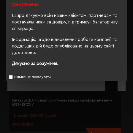
призупинена.
Щиро дякуємо всім нашим клієнтам, партнерам та
постачальникам за довіру, підтримку і багаторічну
співпрацю.
Інформацію щодо відновлення роботи компанії та
подальших дій буде опубліковано на цьому сайті
додатково.
Дякуємо за розуміння.
Більше не показувати.
Кепка coFEE Army mesh з липучкою велкро камуфляж зелений -
К
4038-55 CO-V
Модель:
4038-55(Cofee)
343.36 грн
3