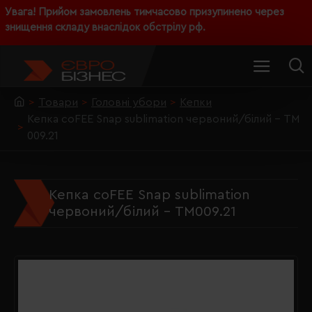
Увага! Прийом замовлень тимчасово призупинено через
знищення складу внаслідок обстрілу рф.
Товари
Головні убори
Кепки
Кепка coFEE Snap sublimation червоний/білий - TM
009.21
Кепка coFEE Snap sublimation
червоний/білий - TM009.21