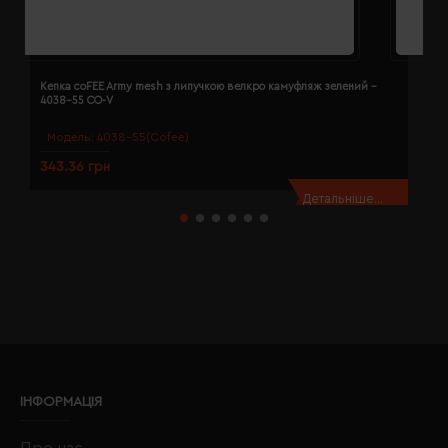
Кепка coFEE Army mesh з липучкою велкро камуфляж зелений -
К
4038-55 CO-V
Модель:
4038-55(Cofee)
343.36 грн
3
Детальніше...
ІНФОРМАЦІЯ
Про нас