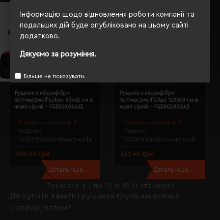
Інформацію щодо відновлення роботи компанії та
подальших дій буде опубліковано на цьому сайті
додатково.
Дякуємо за розуміння.
Більше не показувати.
Рушник з мікрофібри
Рушник з мікрофібри
Schwarzwolf Lobos 83х42 см в
Schwarzwolf Citas 120х60 см в
чохлі сірий - F5300200AJ3
чохлі сірий - F5300200SA3
Кількість кольорів:
1
Кількість кольорів:
1
Модель:
Модель:
F5300200A(Schwarzwolf)
F5300200S(Schwarzwolf)
396.94 грн
561.44 грн
Детальніше...
Детальніше...
Показано з 1 по 12 із 12 (1 сторінок)
Де купити Халати і рушники група нанесення
шеврон; оптом?