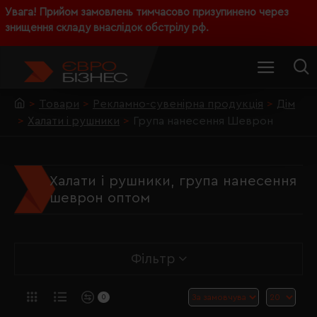
Увага! Прийом замовлень тимчасово призупинено через
знищення складу внаслідок обстрілу рф.
Товари
Рекламно-сувенірна продукція
Дім
Халати і рушники
Група нанесення Шеврон
Халати і рушники, група нанесення
шеврон оптом
Фільтр
0