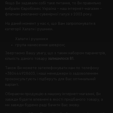
Якщо Ви задавали собі таке питання, то Ви правильно
вибрали
Євробізнес Україна
- наш інтернет-магазин -
флагман рекламно-сувенірної галузі з 2003 року.
На даний момент у нас є, що Вам запропонувати в
категорії Халати і рушники.
Халати і рушники
група нанесення шеврон;
Звертаємо Вашу увагу, що з таким набором параметрів,
кількість даного товару
залишилося 81
.
Також Ви можете зателефонувати нам по телефону
+380444928603
, і наші менеджери із задоволенням
проконсультують і підберуть для Вас оптимальний
варіант.
Обираючи продукцію в нашому інтернет-магазині, Ви
завжди будете впевнені в якості придбаного товару, а
ми завжди будемо раді бачити Вас знову.