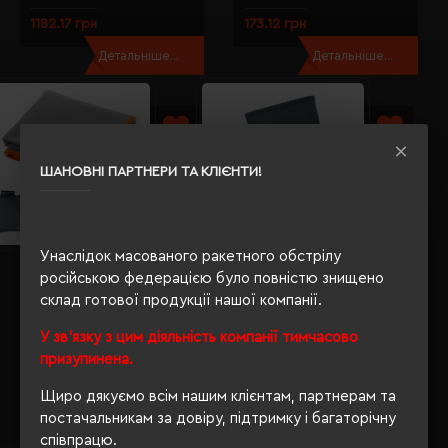
1182.17 грн
173.12 грн
Детальніше...
Детальніше...
ШАНОВНІ ПАРТНЕРИ ТА КЛІЄНТИ!
Унаслідок масованого ракетного обстрілу
Рушник з мікрофібри
Рушник з мікрофібри
російською федерацією було повністю знищено
Schwarzwolf Malaren 140х65 см
Schwarzwolf Lanao 100х30 см в
в чохлі сірий - F5300500AJ3
чохлі сірий - F5300400AJ3
склад готової продукції нашої компанії.
Кількість кольорів:
1
Кількість кольорів:
4
У зв'язку з цим діяльність компанії тимчасово
Модель:
Модель:
призупинена.
F5300500(Schwarzwolf)
F530040(Schwarzwolf)
615.96 грн
424.67 грн
Щиро дякуємо всім нашим клієнтам, партнерам та
постачальникам за довіру, підтримку і багаторічну
Детальніше...
Детальніше...
співпрацю.