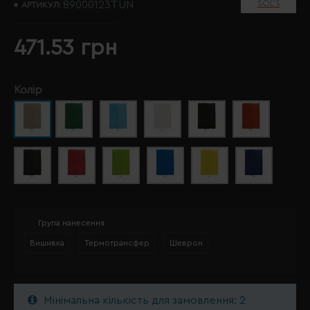
SOL’S
89000123TUN
АРТИКУЛ:
471.53 грн
Колір
Група нанесення
Вишивка
Термотрансфер
Шеврон
Мінімальна кількість для замовлення: 2