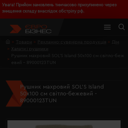
Увага! Прийом замовлень тимчасово призупинено через
знищення складу внаслідок обстрілу рф.
Товари
Рекламно-сувенірна продукція
Дім
Халати і рушники
Рушник махровий SOL'S Island 50х100 см світло-беж
евий - 89000123TUN
Рушник махровий SOL'S Island
50х100 см світло-бежевий -
89000123TUN