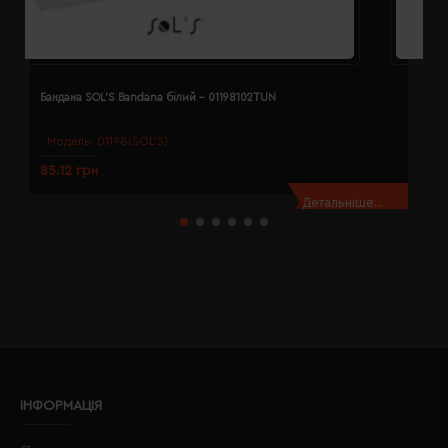
Бандана SOL'S Bandana білий - 01198102TUN
Б
Модель:
01198(SOL’S)
85.12 грн
8
Детальніше...
ІНФОРМАЦІЯ