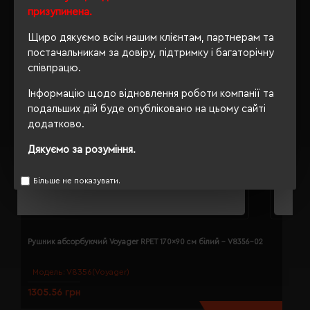
призупинена.
Щиро дякуємо всім нашим клієнтам, партнерам та
постачальникам за довіру, підтримку і багаторічну
співпрацю.
Інформацію щодо відновлення роботи компанії та
подальших дій буде опубліковано на цьому сайті
додатково.
Дякуємо за розуміння.
Більше не показувати.
Рушник абсорбуючий Voyager RPET 170x90 см білий - V8356-02
Р
Модель:
V8356(Voyager)
1305.56 грн
1