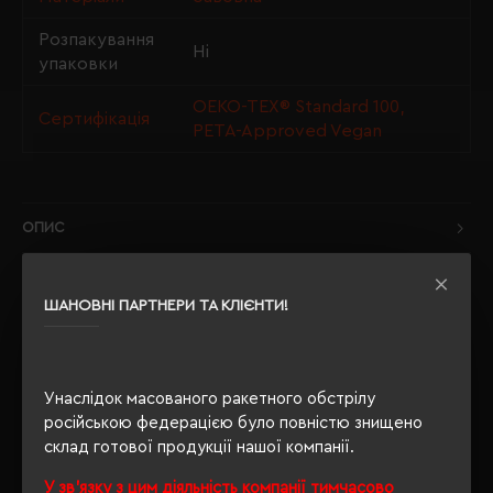
Розпакування
Ні
упаковки
OEKO-TEX® Standard 100,
Сертифікація
PETA-Approved Vegan
ОПИС
ВІДГУКИ
ШАНОВНІ ПАРТНЕРИ ТА КЛІЄНТИ!
РЕКОМЕНДУЄМО
Унаслідок масованого ракетного обстрілу
російською федерацією було повністю знищено
склад готової продукції нашої компанії.
У зв'язку з цим діяльність компанії тимчасово