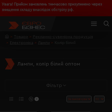
Увага! Прийом замовлень тимчасово призупинено через
знищення складу внаслідок обстрілу рф.
Товари
Рекламно-сувенірна продукція
Електроніка
Лампи
Колір білий
Лампи, колір білий оптом
Фільтр
0