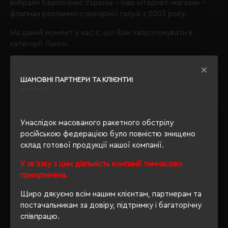
вибрали
Євробізнес Україна
- наш інтернет-магазин -
флагман рекламно-сувенірної галузі з 2003 року.
На даний момент у нас є, що Вам запропонувати в
категорії Лампи.
Лампи
колір білий;
ШАНОВНІ ПАРТНЕРИ ТА КЛІЄНТИ!
Звертаємо Вашу увагу, що з таким набором параметрів,
кількість даного товару
залишилося 2
.
Також Ви можете зателефонувати нам по телефону
Унаслідок масованого ракетного обстрілу
+380444928603
, і наші менеджери із задоволенням
російською федерацією було повністю знищено
проконсультують і підберуть для Вас оптимальний
склад готової продукції нашої компанії.
варіант.
У зв'язку з цим діяльність компанії тимчасово
Обираючи продукцію в нашому інтернет-магазині, Ви
призупинена.
завжди будете впевнені в якості придбаного товару, а
Щиро дякуємо всім нашим клієнтам, партнерам та
ми завжди будемо раді бачити Вас знову.
постачальникам за довіру, підтримку і багаторічну
Завжди Ваш
"Євробізнес Україна"
, вулиця Київська, 97,
співпрацю.
Софіївська Борщагівка, Київська обл., 08131,