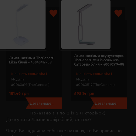
Лампа настільна акумуляторна
Лампа настільна TheGeneral
TheGeneral Vela із сонячною
Libra білий - 40040419-08
батареєю білий - 40040519-08
Кількість кольорів:
1
Кількість кольорів:
1
Модель:
Модель:
40040419(TheGeneral)
40040519(TheGeneral)
181.49 грн
695.14 грн
Детальніше...
Детальніше...
Показано з 1 по 2 із 2 (1 сторінок)
Де купити Лампи колір білий; оптом?
Якщо Ви задавали собі таке питання, то Ви правильно