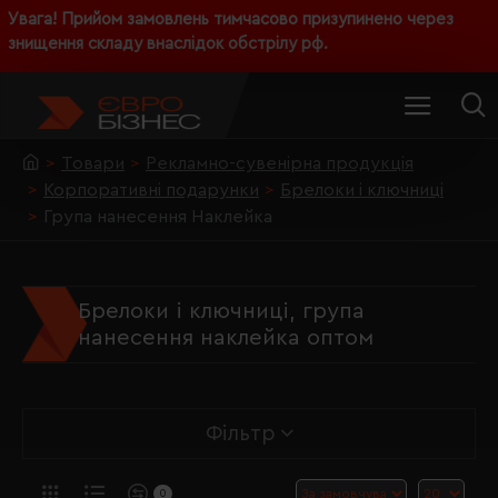
Увага! Прийом замовлень тимчасово призупинено через
знищення складу внаслідок обстрілу рф.
Товари
Рекламно-сувенірна продукція
Корпоративні подарунки
Брелоки і ключниці
Група нанесення Наклейка
Брелоки і ключниці, група
нанесення наклейка оптом
Фільтр
0