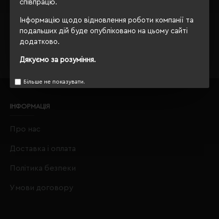
співпрацю.
Завжди Ваш
"Євробізнес Україна"
, вулиця Київська, 97,
Інформацію щодо відновлення роботи компанії та
Софіївська Борщагівка, Київська обл., 08131,
подальших дій буде опубліковано на цьому сайті
crm@eurobusiness.com.ua,
додатково.
Дякуємо за розуміння.
Більше не показувати.
ІНФОРМАЦІЯ
Про нас
Доставка і оплата
Політика безпеки
Умови договору