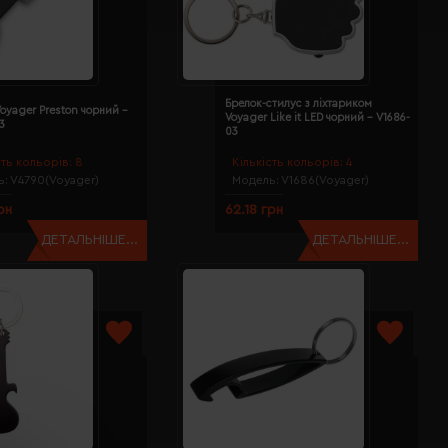
Брелок-стилус з ліхтариком
oyager Preston чорний -
Voyager Like it LED чорний - V1686-
3
03
сть кольорів:
8
Кількість кольорів:
4
ь:
V4790(Voyager)
Модель:
V1686(Voyager)
рн
62.18 грн
ДЕТАЛЬНІШЕ...
ДЕТАЛЬНІШЕ...