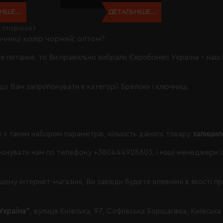
ІШЕ...
ДЕТАЛЬНІШЕ...
1 сторінок)
чниці колір чорний; оптом?
ке питання, то Ви правильно вибрали
Євробізнес Україна
- наш 
що Вам запропонувати в категорії Брелоки і ключниці.
 з таким набором параметрів, кількість даного товару
залишил
онувати нам по телефону
+380444928603
, і наші менеджери 
ому інтернет-магазині, Ви завжди будете впевнені в якості п
Україна"
, вулиця Київська, 97, Софіївська Борщагівка, Київська