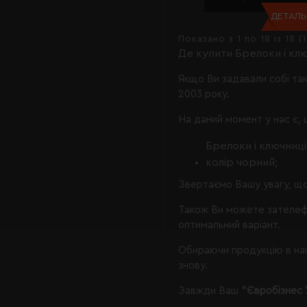
ДЕТАЛЬН
Показано з 1 по 18 із 18 (
Де купити Брелоки і клю
Якщо Ви задавали собі та
2003 року.
На даний момент у нас є, 
Брелоки і ключниці
колір чорний;
Звертаємо Вашу увагу, що
Також Ви можете зателеф
оптимальний варіант.
Обираючи продукцію в наш
знову.
Завжди Ваш
"Євробізнес 