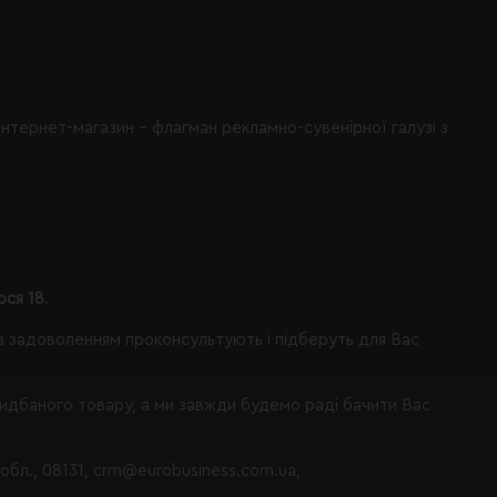
інтернет-магазин - флагман рекламно-сувенірної галузі з
ося 18
.
із задоволенням проконсультують і підберуть для Вас
ридбаного товару, а ми завжди будемо раді бачити Вас
 обл., 08131, crm@eurobusiness.com.ua,