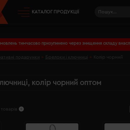
КАТАЛОГ ПРОДУКЦІЇ
амовлень тимчасово призупинено через знищення складу внаслі
ативні подарунки
Брелоки і ключниці
Колір чорний
ключниці, колір чорний оптом
 товарів
0