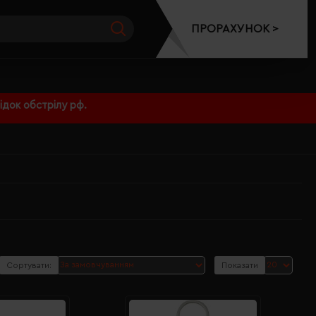
ПРОРАХУНОК >
док обстрілу рф.
Сортувати:
Показати