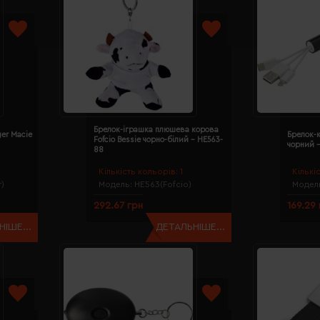
Брелок-іграшка плюшева корова
er Macie
Брелок-
Fofcio Bessie чорно-білий - HE563-
чорний 
88
Кількість кольорів:
1
Кількі
)
Модель:
HE563(Fofcio)
Модел
292.67 грн
169.29
ІШЕ...
ДЕТАЛЬНІШЕ...