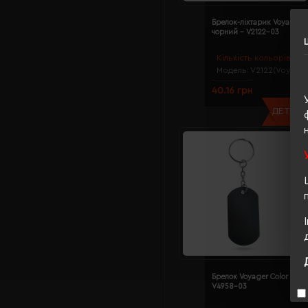
Брелок-ліхтарик Voyager L
чорний - V2122-03
Кількість кольорів:
6
Модель:
V2122(Voyager
40.16 грн
ДЕТАЛЬН
Брелок Voyager Color чорн
V4958-03