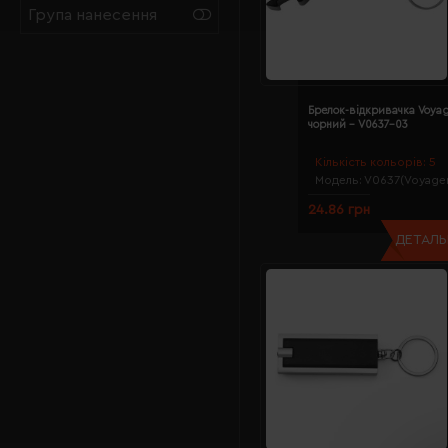
Група нанесення
Брелок-відкривачка Voya
чорний - V0637-03
Кількість кольорів:
5
Модель:
V0637(Voyager
24.86 грн
ДЕТАЛЬН