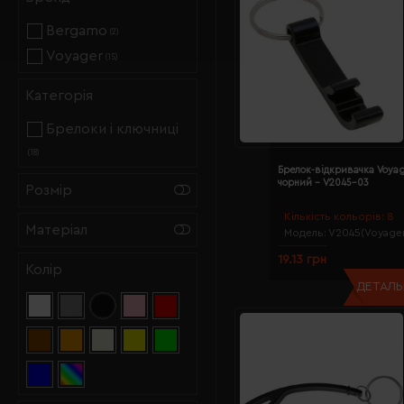
Bergamo
(2)
Voyager
(15)
Категорія
Брелоки і ключниці
(18)
Брелок-відкривачка Voyag
чорний - V2045-03
Розмір
Кількість кольорів:
8
Матеріал
Модель:
V2045(Voyager
19.13 грн
Колір
ДЕТАЛЬН