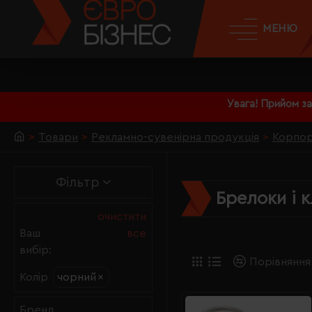
МЕНЮ
Увага! Прийом з
Товари
Рекламно-сувенірна продукція
Корпор
Фільтр
Брелоки і 
очистити
Ваш
все
вибір:
Порівняння
чорний
×
Колір
Бренд