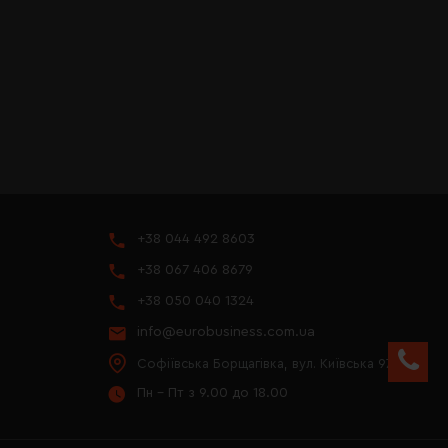
+38 044 492 8603
+38 067 406 8679
+38 050 040 1324
info@eurobusiness.com.ua
Софіївська Борщагівка, вул. Київська 97
Пн - Пт з 9.00 до 18.00