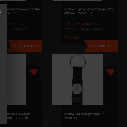
ідкривачка Voyager Guitar
Брелок-відкривачка Voyager Cleo
- V4756-03
чорний - V4760-03
сть кольорів:
4
Кількість кольорів:
6
ь:
V4756(Voyager)
Модель:
V4760(Voyager)
грн
19.13 грн
ДЕТАЛЬНІШЕ...
ДЕТАЛЬНІШЕ...
відкривачка Voyager
Брелок 3в1 Voyager чорний -
 чорний - V1102-03
V6921-03