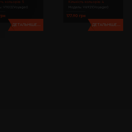
сть кольорів:
5
Кількість кольорів:
4
ь:
V1102(Voyager)
Модель:
V6921(Voyager)
грн
177.90 грн
ДЕТАЛЬНІШЕ...
ДЕТАЛЬНІШЕ...