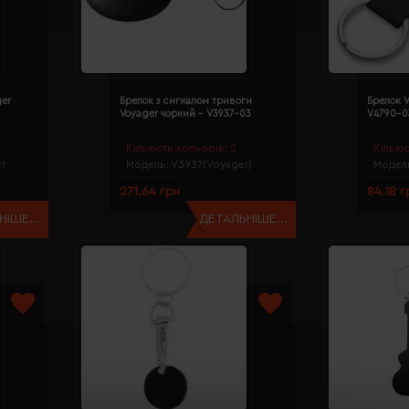
ger
Брелок з сигналом тривоги
Брелок V
Voyager чорний - V3937-03
V4790-0
Кількість кольорів:
2
Кількі
)
Модель:
V3937(Voyager)
Модел
271.64 грн
84.18 г
ІШЕ...
ДЕТАЛЬНІШЕ...