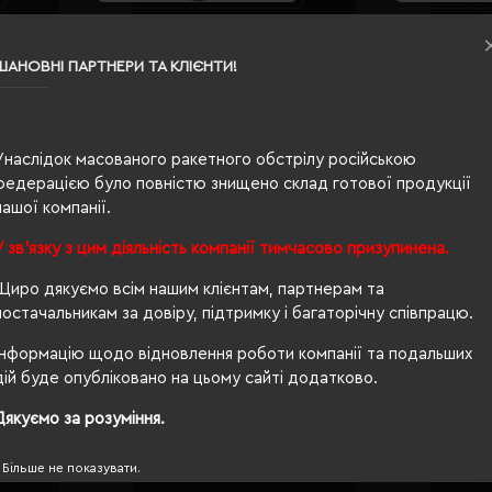
ED Jesse
Брелок Voyager Lill чорний -
Брелок-в
V4722-03
чорний 
ШАНОВНІ ПАРТНЕРИ ТА КЛІЄНТИ!
Кількість кольорів:
8
Кількі
)
Модель:
V4722(Voyager)
Модел
38.26 грн
25.83 
Унаслідок масованого ракетного обстрілу російською
ІШЕ...
ДЕТАЛЬНІШЕ...
федерацією було повністю знищено склад готової продукції
нашої компанії.
У зв'язку з цим діяльність компанії тимчасово призупинена.
Щиро дякуємо всім нашим клієнтам, партнерам та
постачальникам за довіру, підтримку і багаторічну співпрацю.
Інформацію щодо відновлення роботи компанії та подальших
дій буде опубліковано на цьому сайті додатково.
Дякуємо за розуміння.
ий -
Брелок Voyager Bicycle чорний -
Брелок-
V8430-03
Recycled
Більше не показувати.