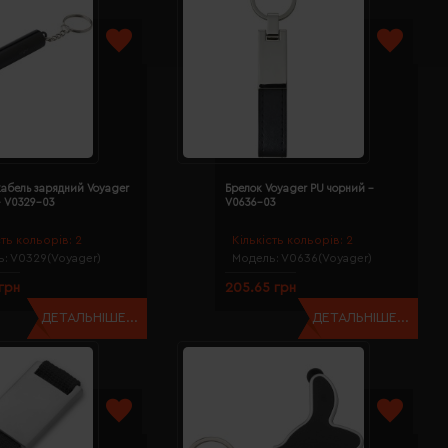
кабель зарядний Voyager
Брелок Voyager PU чорний -
- V0329-03
V0636-03
сть кольорів:
2
Кількість кольорів:
2
ь:
V0329(Voyager)
Модель:
V0636(Voyager)
 грн
205.65 грн
ДЕТАЛЬНІШЕ...
ДЕТАЛЬНІШЕ...