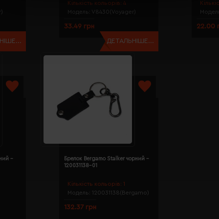
Кількість кольорів:
4
Кількі
)
Модель:
V8430(Voyager)
Модел
33.49 грн
22.00 
ІШЕ...
ДЕТАЛЬНІШЕ...
ний -
Брелок Bergamo Stalker чорний -
120031138-01
Кількість кольорів:
1
Модель:
120031138(Bergamo)
132.37 грн