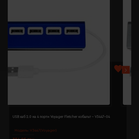
USB хаб 2.0 на 4 порти Voyager Fletcher кобальт - V3447-04
U
Модель:
V3447(Voyager)