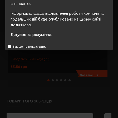
співпрацю.
Інформацію щодо відновлення роботи компанії та
подальших дій буде опубліковано на цьому сайті
додатково.
Дякуємо за розуміння.
Більше не показувати.
Брелок 3в1 Voyager Shop сріблястий - V0290-32
Б
Модель:
V0290(Voyager)
53.56 грн
1
Детальніше...
ТОВАРИ ТОГО Ж БРЕНДУ