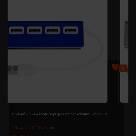
USB хаб 2.0 на 4 порти Voyager Fletcher кобальт - V3447-04
U
Модель:
V3447(Voyager)