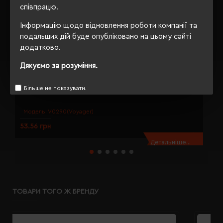
співпрацю.
Інформацію щодо відновлення роботи компанії та
подальших дій буде опубліковано на цьому сайті
додатково.
Дякуємо за розуміння.
Більше не показувати.
Брелок 3в1 Voyager Shop сріблястий - V0290-32
Б
Модель:
V0290(Voyager)
53.56 грн
1
Детальніше...
ТОВАРИ ТОГО Ж БРЕНДУ