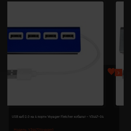
USB хаб 2.0 на 4 порти Voyager Fletcher кобальт - V3447-04
U
Модель:
V3447(Voyager)