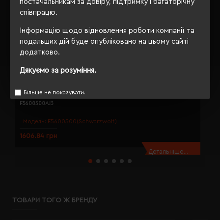
постачальникам за довіру, підтримку і багаторічну
співпрацю.
Інформацію щодо відновлення роботи компанії та
подальших дій буде опубліковано на цьому сайті
додатково.
Дякуємо за розуміння.
Більше не показувати.
Плед для пікніка Schwarzwolf Alvernia 140х170 см жовтий -
П
F5600500AJ3
Модель:
F5600500(Schwarzwolf)
1606.84 грн
5
Детальніше...
ТОВАРИ ТОГО Ж БРЕНДУ