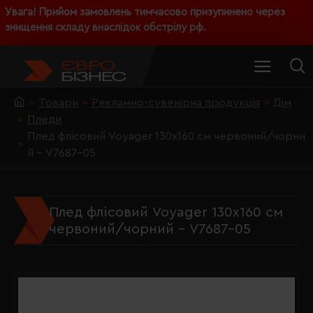
Увага! Прийом замовлень тимчасово призупинено через
знищення складу внаслідок обстрілу рф.
Товари
Рекламно-сувенірна продукція
Дім
Пледи
Плед флісовий Voyager 130х160 см червоний/чорни
й - V7687-05
Плед флісовий Voyager 130х160 см
червоний/чорний - V7687-05