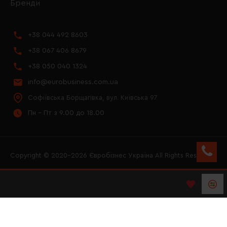
Бренди
+38 044 492 8603
+38 067 406 8679
+38 050 040 1324
info@eurobusiness.com.ua
Софіївська Борщагівка, вул. Київська 97
Пн - Пт з 9.00 до 18.00
Copyright © 2020–2026 Євробізнес Україна All Rights Reserved
FACEBOOK
INSTAGRAM
YOUTUBE
LOGO ЄВРОБІЗНЕС
УКРАЇНА