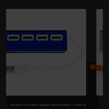
USB хаб 2.0 на 4 порти Voyager Fletcher кобальт - V3447-04
U