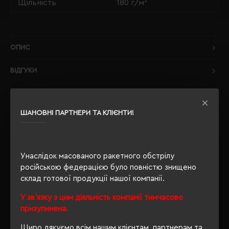
Щільність
180 г/м²
ОПИС
ВІДГУКИ
ШАНОВНІ ПАРТНЕРИ ТА КЛІЄНТИ!
РЕКОМЕНДУЄМО
Унаслідок масованого ракетного обстрілу
російською федерацією було повністю знищено
склад готової продукції нашої компанії.
У зв'язку з цим діяльність компанії тимчасово
призупинена.
Щиро дякуємо всім нашим клієнтам, партнерам та