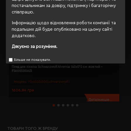
постачальникам за довіру, підтримку і багаторічну
співпрацю.
Інформацію щодо відновлення роботи компанії та
подальших дій буде опубліковано на цьому сайті
додатково.
Дякуємо за розуміння.
Більше не показувати.
Плед для пікніка Schwarzwolf Alvernia 140х170 см жовтий -
П
F5600500AJ3
Модель:
F5600500(Schwarzwolf)
1606.84 грн
5
Детальніше...
ТОВАРИ ТОГО Ж БРЕНДУ