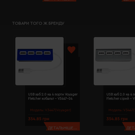
ТОВАРИ ТОГО Ж БРЕНДУ
USB хаб 2.0 на 4 порти Voyager
USB хаб 2.0 на 4 
Fletcher кобальт - V3447-04
Fletcher сірий - 
Модель:
V3447(Voyager)
Модель:
V3447(
354.85 грн
354.85 грн
ДЕТАЛЬНІШЕ...
ДЕТ