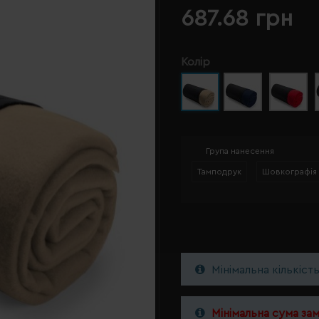
687.68 грн
Колір
Група нанесення
Тамподрук
Шовкографія
Мінімальна кількіст
Мінімальна сума за