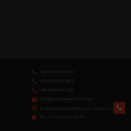
+38 044 492 8603
+38 067 406 8679
+38 050 040 1324
info@eurobusiness.com.ua
Софіївська Борщагівка, вул. Київська 97
Пн - Пт з 9.00 до 18.00