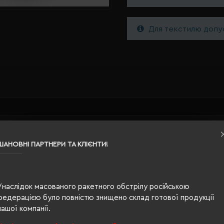
Для текстилю допус
120 x 150 см
бежевий
ШАНОВНІ ПАРТНЕРИ ТА КЛІЄНТИ!
0.325
фліс
Унаслідок масованого ракетного обстрілу російською
федерацією було повністю знищено склад готової продукції
180 г/м²
нашої компанії.