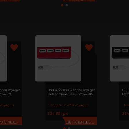
порти Voyager
USB хаб 2.0 на 4 порти Voyager
USB 
V3447-19
Fletcher червоний - V3447-05
Flet
Voyager)
Модель:
V3447(Voyager)
Мо
354.85 грн
354
АЛЬНІШЕ...
ДЕТАЛЬНІШЕ...