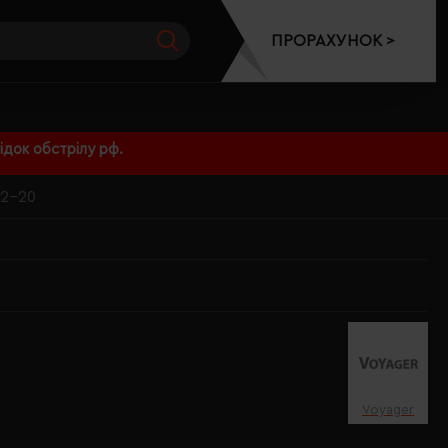
ПРОРАХУНОК >
док обстрілу рф.
22-20
Voyager