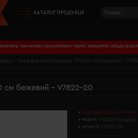
КАТАЛОГ ПРОДУКЦІЇ
амовлень тимчасово призупинено через знищення складу внаслі
леди
Плед флісовий Voyager 120х150 см бежевий - V78
0 см бежевий - V7822-20
поставка від 2-х тижнів
V7822(Voyager)
МОДЕЛЬ:
V7822-20
АРТИКУЛ: