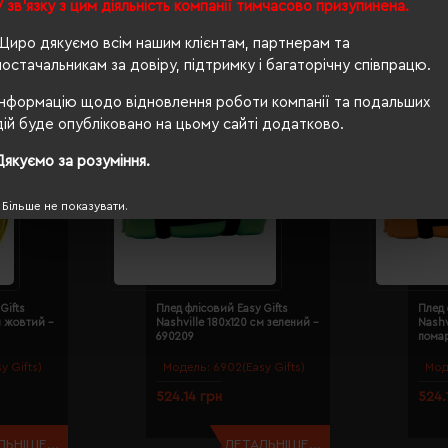
У зв'язку з цим діяльність компанії тимчасово призупинена.
Щиро дякуємо всім нашим клієнтам, партнерам та
постачальникам за довіру, підтримку і багаторічну співпрацю.
Інформацію щодо відновлення роботи компанії та подальших
дій буде опубліковано на цьому сайті додатково.
Дякуємо за розуміння.
Більше не показувати.
Gifts
Плед флісовий Easy Gifts
Плед 
м жовтий -
Nashville 180х120 см зелений -
Nashv
690209
пома
y Gifts)
Модель:
6902(Easy Gifts)
Мод
524.14 грн
524.
ЬНІШЕ...
ДЕТАЛЬНІШЕ...