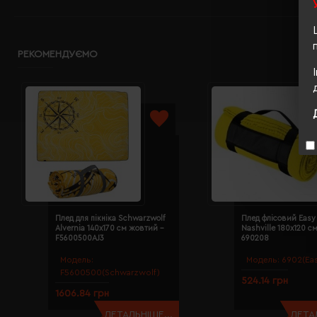
РЕКОМЕНДУЄМО
Плед для пікніка Schwarzwolf
Плед флісовий Easy 
Alvernia 140х170 см жовтий -
Nashville 180х120 с
F5600500AJ3
690208
Модель:
Модель:
6902(Eas
F5600500(Schwarzwolf)
524.14 грн
1606.84 грн
ДЕТАЛЬНІШЕ...
ДЕТАЛ