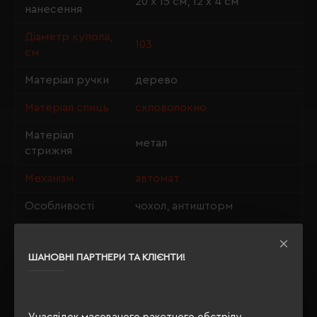
20 х 15 см, 12 х 4 см
нанесення
Діаметр купола,
103
см
Матеріал ручки
дерево
Матеріал спиць
скловолокно
Матеріал
метал
стрижня
Механізм
автомат
Особливості
чохол, антишторм
ШАНОВНІ ПАРТНЕРИ ТА КЛІЄНТИ!
ОПИС
ВІДГУКИ