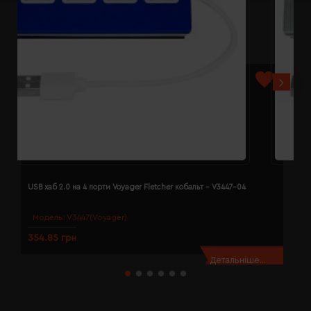
USB хаб 2.0 на 4 порти Voyager Fletcher кобальт - V3447-04
U
Модель:
V3447(Voyager)
354.85 грн
3
Детальніше...