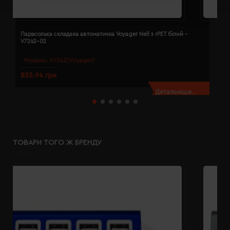
Парасолька складана автоматична Voyager Nell з rPET білий -
П
V7242-02
V
Модель:
V7242(Voyager)
835.94 грн
8
Детальніше...
ТОВАРИ ТОГО Ж БРЕНДУ