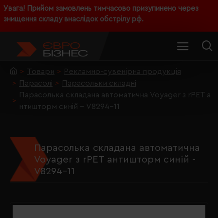
Увага! Прийом замовлень тимчасово призупинено через
знищення складу внаслідок обстрілу рф.
Товари
Рекламно-сувенірна продукція
Парасолі
Парасольки складні
Парасолька складана автоматична Voyager з rPET а
нтишторм синій - V8294-11
Парасолька складана автоматична
Voyager з rPET антишторм синій -
V8294-11