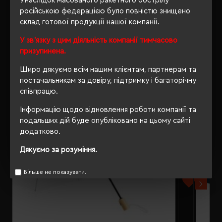
Унаслідок масованого ракетного обстрілу
російською федерацією було повністю знищено
склад готової продукції нашої компанії.
У зв'язку з цим діяльність компанії тимчасово
РЕКОМЕНДУЄМО
призупинена.
Щиро дякуємо всім нашим клієнтам, партнерам та
постачальникам за довіру, підтримку і багаторічну
співпрацю.
Інформацію щодо відновлення роботи компанії та
подальших дій буде опубліковано на цьому сайті
додатково.
Дякуємо за розуміння.
Більше не показувати.